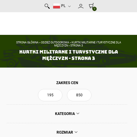
PL
0
STRONA GŁÓWNA
»
ODZIEŻ OUTDOOROWA
»
KURTKI MILITARNE I TURYSTYCZNE DLA
MĘŻCZYZN
»
STRONA 3
Kurtki militarne i turystyczne dla
mężczyzn - Strona 3
ZAKRES CEN
KATEGORIA
ROZMIAR