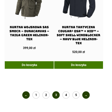
Kurtka wojskowa SAS
Kurtka taktyczna
Smock – Duracanvas –
COUGAR® QSA™ + HID™ –
Taiga Green Helikon-
Soft Shell Windblocker
Tex
– Navy Blue Helikon-
Tex
399,00
zł
520,00
zł
Do koszyka
Do koszyka
←
1
2
3
4
5
→