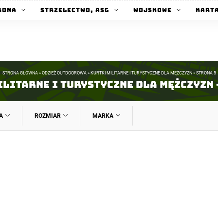
rona
Strzelectwo, ASG
Wojskowe
Kart
STRONA GŁÓWNA
»
ODZIEŻ OUTDOOROWA
»
KURTKI MILITARNE I TURYSTYCZNE DLA MĘŻCZYZN
»
STRONA 5
litarne i turystyczne dla mężczyzn 
A
ROZMIAR
MARKA