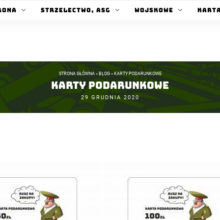
rona
Strzelectwo, ASG
Wojskowe
Kart
STRONA GŁÓWNA
»
BLOG
»
KARTY PODARUNKOWE
Karty Podarunkowe
OPUBLIKOWANE
29 GRUDNIA 2020
W