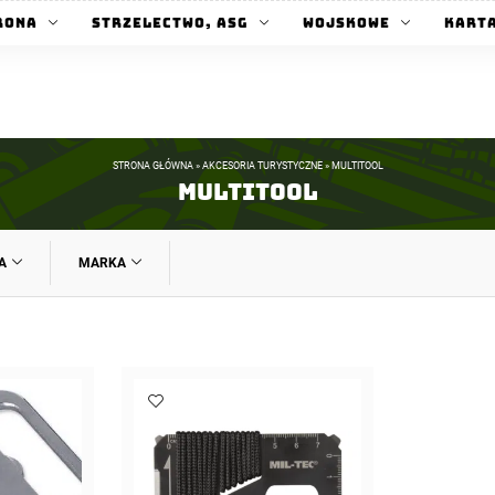
rona
Strzelectwo, ASG
Wojskowe
Kart
STRONA GŁÓWNA
»
AKCESORIA TURYSTYCZNE
»
MULTITOOL
Multitool
A
MARKA