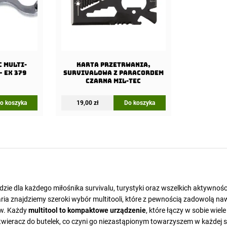
C Multi-
Karta przetrwania,
– EX 379
survivalowa z paracordem
Czarna Mil-Tec
o koszyka
19,00
zł
Do koszyka
zie dla każdego miłośnika survivalu, turystyki oraz wszelkich aktywnoś
taria znajdziemy szeroki wybór multitooli, które z pewnością zadowolą na
w. Każdy
multitool to kompaktowe urządzenie
, które łączy w sobie wiele
 otwieracz do butelek, co czyni go niezastąpionym towarzyszem w każdej sy