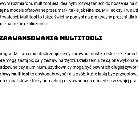
owym rozmiarom, multitool jest idealnym rozwiązaniem do noszenia na co
na modele oferowane przez marki takie jak Nite Ize, Mil-Tec czy True Util
 trwałości. Multitool to także świetny pomysł na praktyczny prezent dla k
ie na różne okoliczności.
 zaawansowania multitooli
graf Militaria multitooli znajdziemy zarówno proste modele z kilkoma fu
e mogą zastąpić cały zestaw narzędzi. Dzięki temu, że są one wykonane 
nierdzewna czy aluminium, użytkownicy mogą być pewni ich długiej żywot
alowy multitool
to doskonały wybór dla osób, które lubią być przygotow
rofesjonalistów, którzy potrzebują niezawodnego narzędzia w swojej prac