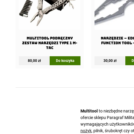
Multitool Podręczny
NARZĘDZIE – ED
Zestaw Narzędzi Type 1 M-
function Tool 
Tac
80,00
zł
Do koszyka
30,00
zł
D
Multitool
to niezbędne narzęd
ofercie sklepu Paragraf Mili
wymagających użytkownikó
nożyk
, pilnik, śrubokręt czy