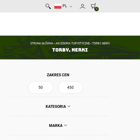
PL
0
STRONA GŁÓWNA
»
AKCESORIA TURYSTYCZNE
»
TORBY, NERKI
Torby, nerki
ZAKRES CEN
KATEGORIA
MARKA