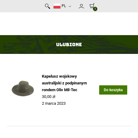
PL
0
Ulubione
Kapelusz wojskowy
australijski z podpinanym
rondem Oliv Mil-Tec
Do koszyka
30,00
zł
2 marca 2023