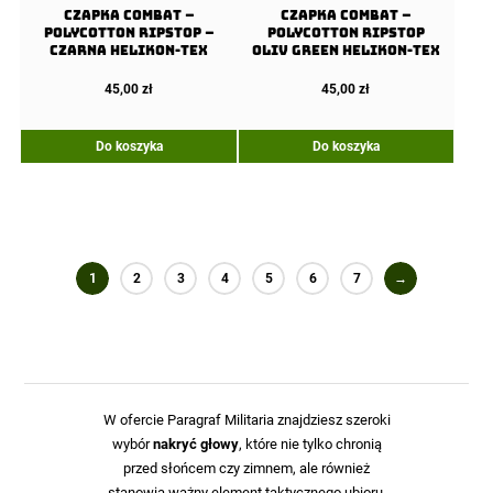
Czapka COMBAT –
Czapka COMBAT –
PolyCotton Ripstop –
PolyCotton Ripstop
Czarna Helikon-Tex
Oliv Green Helikon-Tex
45,00
zł
45,00
zł
Do koszyka
Do koszyka
1
2
3
4
5
6
7
→
W ofercie Paragraf Militaria znajdziesz szeroki
wybór
nakryć głowy
, które nie tylko chronią
przed słońcem czy zimnem, ale również
stanowią ważny element taktycznego ubioru.