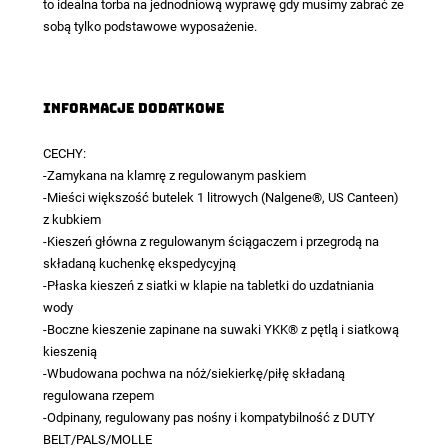
to idealna torba na jednodniową wyprawę gdy musimy zabrać ze
sobą tylko podstawowe wyposażenie.
Informacje dodatkowe
CECHY:
-Zamykana na klamrę z regulowanym paskiem
-Mieści większość butelek 1 litrowych (Nalgene®, US Canteen)
z kubkiem
-Kieszeń główna z regulowanym ściągaczem i przegrodą na
składaną kuchenkę ekspedycyjną
-Płaska kieszeń z siatki w klapie na tabletki do uzdatniania
wody
-Boczne kieszenie zapinane na suwaki YKK® z pętlą i siatkową
kieszenią
-Wbudowana pochwa na nóż/siekierkę/piłę składaną
regulowana rzepem
-Odpinany, regulowany pas nośny i kompatybilność z DUTY
BELT/PALS/MOLLE