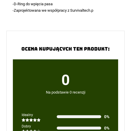
-D-Ring do wpięcia pasa
-Zaprojektowana we współpracy z Survivaltech.p
Ocena kupujących ten produkt:
0
Na podstawie 0 recenzji
Idealny
0%
Oceniono
5
Dobry
0%
na 5