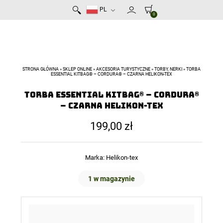
PL
0
STRONA GŁÓWNA
»
SKLEP ONLINE
»
AKCESORIA TURYSTYCZNE
»
TORBY, NERKI
»
TORBA
ESSENTIAL KITBAG® – CORDURA® – CZARNA HELIKON-TEX
Torba ESSENTIAL KITBAG® – Cordura®
– Czarna Helikon-Tex
199,00
zł
Marka:
Helikon-tex
1 w magazynie