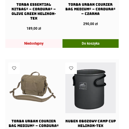
Torba ESSENTIAL
Torba URBAN COURIER
KITBAG® – Cordura® –
BAG Medium® – Cordura®
Olive Green Helikon-
– Czarna
Tex
290,00
zł
189,00
zł
Niedostępny
Do koszyka
Torba URBAN COURIER
Kubek Obozowy CAMP CUP
BAG Medium® – Cordura®
Helikon-Tex