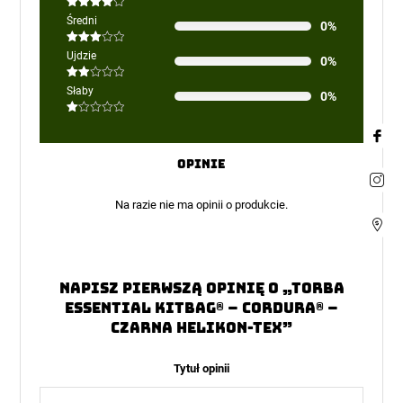
Oceniono
Średni
0%
4
na 5
Oceniono
Ujdzie
0%
3
na 5
Oceniono
Słaby
0%
2
na
5
Oceniono
1
na
5
Opinie
Na razie nie ma opinii o produkcie.
Napisz pierwszą opinię o „Torba
ESSENTIAL KITBAG® – Cordura® –
Czarna Helikon-Tex”
Tytuł opinii