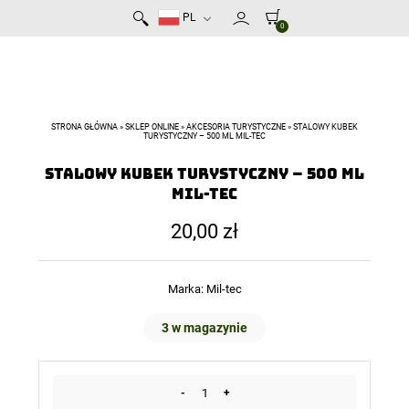
PL
0
STRONA GŁÓWNA
»
SKLEP ONLINE
»
AKCESORIA TURYSTYCZNE
»
STALOWY KUBEK
TURYSTYCZNY – 500 ML MIL-TEC
Stalowy kubek turystyczny – 500 ml
Mil-Tec
20,00
zł
Marka:
Mil-tec
3 w magazynie
-
+
ilość