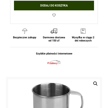
Stalowy
DODAJ DO KOSZYKA
kubek
turystyczny
-
500
ml
Mil-
Tec
Bezpieczne zakupy
Darmowa dostawa
Wysyłka w ciągu 2
od 150 zł
dni roboczych
Szybkie płatności internetowe