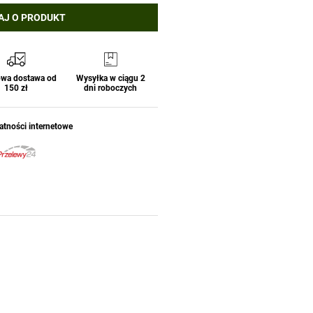
AJ O PRODUKT
wa dostawa od
Wysyłka w ciągu 2
150 zł
dni roboczych
atności internetowe