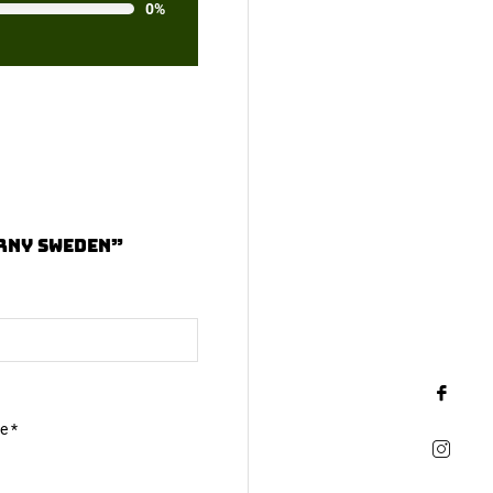
0%
rny Sweden”
ne
*