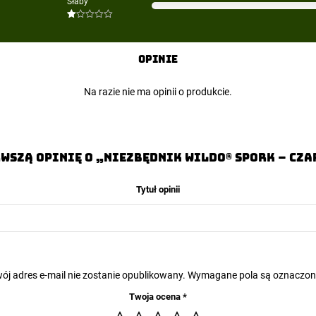
Słaby
2
na
5
Oceniono
1
na
5
Opinie
Na razie nie ma opinii o produkcie.
wszą opinię o „Niezbędnik Wildo® Spork – Cza
Tytuł opinii
ój adres e-mail nie zostanie opublikowany.
Wymagane pola są oznaczo
Twoja ocena
*