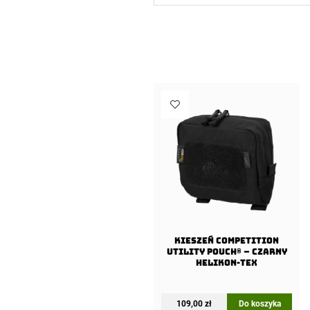
Kieszeń COMPETITION
Utility Pouch® – Czarny
Helikon-Tex
109,00
zł
Do koszyka