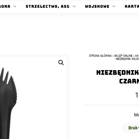
rona
Strzelectwo, ASG
Wojskowe
Kart
STRONA GŁÓWNA
»
SKLEP ONLINE
»
AK
NIEZBĘDNIK WIL
Niezbędnik
Czar
1
Ma
Brak