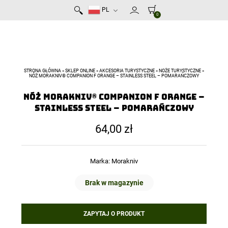
PL
0
STRONA GŁÓWNA
»
SKLEP ONLINE
»
AKCESORIA TURYSTYCZNE
»
NOŻE TURYSTYCZNE
»
NÓŻ MORAKNIV® COMPANION F ORANGE – STAINLESS STEEL – POMARAŃCZOWY
Nóż Morakniv® Companion F Orange –
Stainless Steel – Pomarańczowy
64,00
zł
Marka:
Morakniv
Brak w magazynie
ZAPYTAJ O PRODUKT