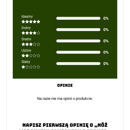
Idealny
0%
Oceniono
5
Dobry
0%
na 5
Oceniono
Średni
0%
4
na 5
Oceniono
Ujdzie
0%
3
na 5
Oceniono
Słaby
0%
2
na
5
Oceniono
1
na
5
Opinie
Na razie nie ma opinii o produkcie.
Napisz pierwszą opinię o „Nóż