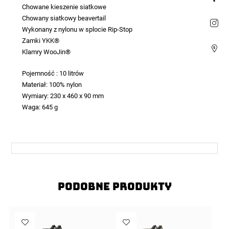
Chowane kieszenie siatkowe
Chowany siatkowy beavertail
Wykonany z nylonu w splocie Rip-Stop
Zamki YKK®
Klamry WooJin®
Pojemność : 10 litrów
Materiał: 100% nylon
Wymiary: 230 x 460 x 90 mm
Waga: 645 g
Podobne produkty