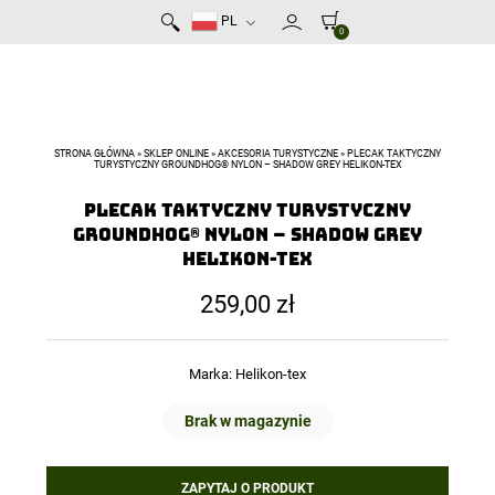
PL
0
STRONA GŁÓWNA
»
SKLEP ONLINE
»
AKCESORIA TURYSTYCZNE
»
PLECAK TAKTYCZNY
TURYSTYCZNY GROUNDHOG® NYLON – SHADOW GREY HELIKON-TEX
Plecak taktyczny turystyczny
Groundhog® Nylon – Shadow Grey
Helikon-Tex
259,00
zł
Marka:
Helikon-tex
Brak w magazynie
ZAPYTAJ O PRODUKT