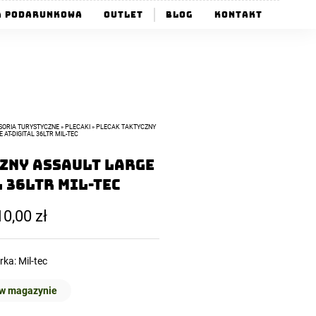
a Podarunkowa
Outlet
Blog
Kontakt
SORIA TURYSTYCZNE
»
PLECAKI
»
PLECAK TAKTYCZNY
 AT-DIGITAL 36LTR MIL-TEC
zny Assault Large
 36ltr MIL-TEC
10,00
zł
rka:
Mil-tec
 w magazynie