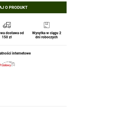
AJ O PRODUKT
wa dostawa od
Wysyłka w ciągu 2
150 zł
dni roboczych
atności internetowe