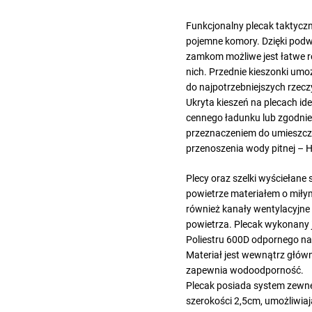
Funkcjonalny plecak taktycz
pojemne komory. Dzięki pod
zamkom możliwe jest łatwe 
nich. Przednie kieszonki umoż
do najpotrzebniejszych rzecz
Ukryta kieszeń na plecach id
cennego ładunku lub zgodni
przeznaczeniem do umieszcz
przenoszenia wody pitnej – 
Plecy oraz szelki wyściełane
powietrze materiałem o miłym
również kanały wentylacyjne d
powietrza. Plecak wykonany 
Poliestru 600D odpornego na 
Materiał jest wewnątrz głó
zapewnia wodoodporność.
Plecak posiada system zewn
szerokości 2,5cm, umożliwia