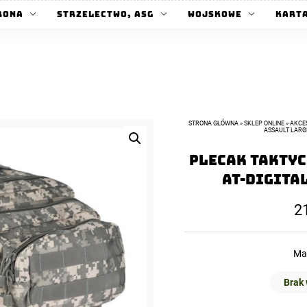
rona
Strzelectwo, ASG
Wojskowe
Kart
STRONA GŁÓWNA
»
SKLEP ONLINE
»
AKCE
ASSAULT LARGE
Plecak taktyc
AT-Digital
2
Ma
Brak