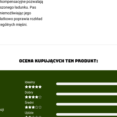
 kompensacyjne pozwalają
szonego ładunku. Pas
uniemożliwiając jego
odatkowo poprawia rozkład
zególnych mięśni.
Ocena kupujących ten produkt:
Idealny
Oceniono
5
Dobry
na 5
Oceniono
Średni
4
na 5
zji
Oceniono
Ujdzie
3
na 5