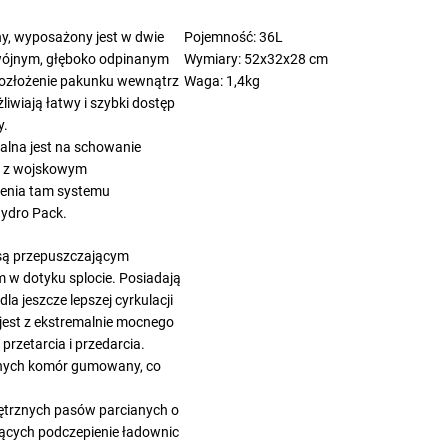
ny, wyposażony jest w dwie
Pojemność: 36L
wójnym, głęboko odpinanym
Wymiary: 52x32x28 cm
rozłożenie pakunku wewnątrz
Waga: 1,4kg
liwiają łatwy i szybki dostęp
y.
ealna jest na schowanie
e z wojskowym
enia tam systemu
Hydro Pack.
 są przepuszczającym
 w dotyku splocie. Posiadają
la jeszcze lepszej cyrkulacji
jest z ekstremalnie mocnego
przetarcia i przedarcia.
wnych komór gumowany, co
ętrznych pasów parcianych o
jących podczepienie ładownic