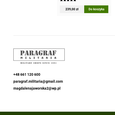
Oceniono
5.00
239,00
zł
Do koszyka
na 5
+48 661 120 600
paragraf.militaria@gmail.com
magdalenajaworska2@wp.pl