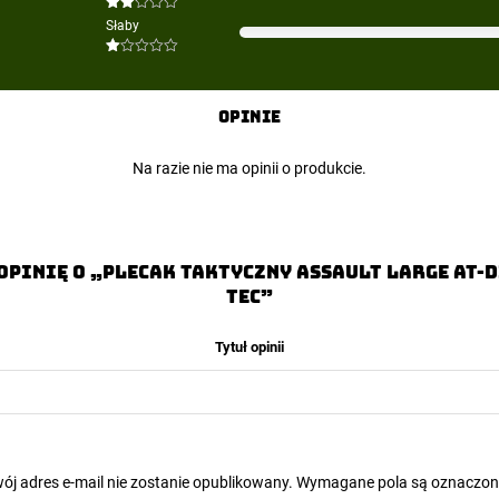
Oceniono
Słaby
2
na
5
Oceniono
1
na
5
Opinie
Na razie nie ma opinii o produkcie.
opinię o „Plecak taktyczny Assault Large AT-D
TEC”
Tytuł opinii
ój adres e-mail nie zostanie opublikowany.
Wymagane pola są oznaczo