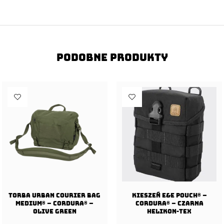
Podobne produkty
Torba URBAN COURIER BAG
Kieszeń E&E Pouch® –
Medium® – Cordura® –
Cordura® – Czarna
Olive Green
Helikon-Tex