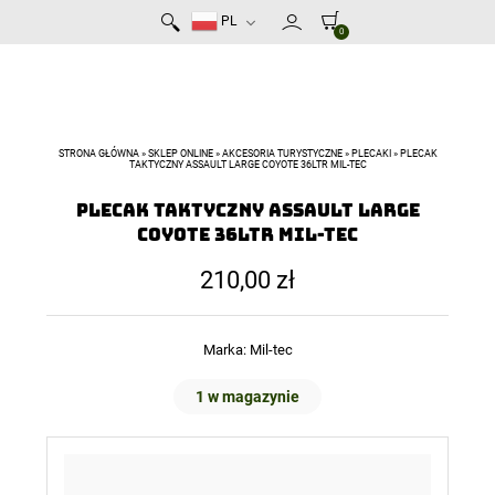
PL
0
STRONA GŁÓWNA
»
SKLEP ONLINE
»
AKCESORIA TURYSTYCZNE
»
PLECAKI
»
PLECAK
TAKTYCZNY ASSAULT LARGE COYOTE 36LTR MIL-TEC
Plecak taktyczny Assault Large
Coyote 36ltr MIL-TEC
210,00
zł
Marka:
Mil-tec
1 w magazynie