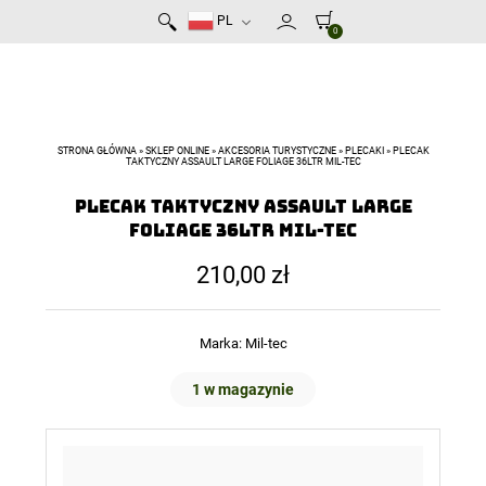
PL
0
STRONA GŁÓWNA
»
SKLEP ONLINE
»
AKCESORIA TURYSTYCZNE
»
PLECAKI
»
PLECAK
TAKTYCZNY ASSAULT LARGE FOLIAGE 36LTR MIL-TEC
Plecak taktyczny Assault Large
Foliage 36ltr MIL-TEC
210,00
zł
Marka:
Mil-tec
1 w magazynie