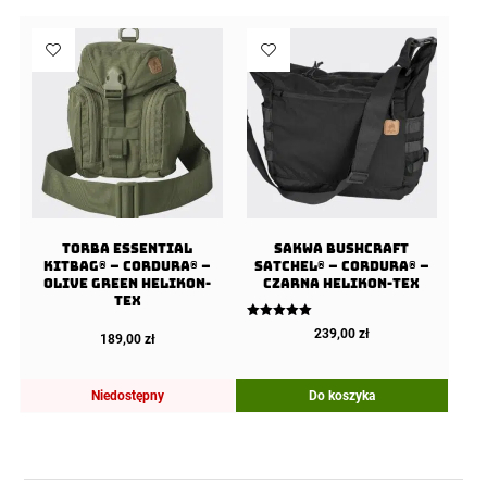
Torba ESSENTIAL
Sakwa BUSHCRAFT
KITBAG® – Cordura® –
SATCHEL® – Cordura® –
Olive Green Helikon-
Czarna Helikon-tex
Tex
Oceniono
239,00
zł
189,00
zł
5.00
na 5
Niedostępny
Do koszyka