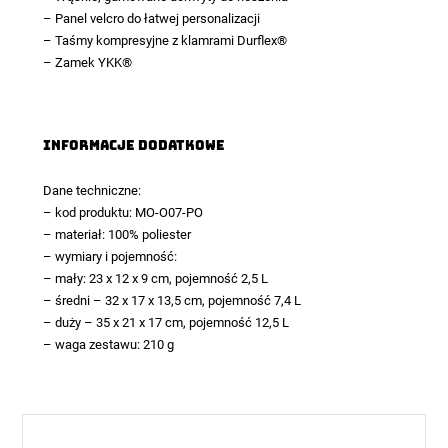
– Panel velcro do łatwej personalizacji
– Taśmy kompresyjne z klamrami Durflex®
– Zamek YKK®
Informacje dodatkowe
Dane techniczne:
– kod produktu: MO-O07-PO
– materiał: 100% poliester
– wymiary i pojemność:
– mały: 23 x 12 x 9 cm, pojemność 2,5 L
– średni – 32 x 17 x 13,5 cm, pojemność 7,4 L
– duży – 35 x 21 x 17 cm, pojemność 12,5 L
– waga zestawu: 210 g