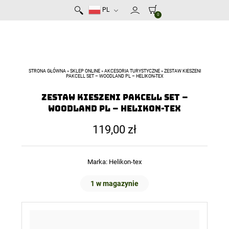
PL
0
STRONA GŁÓWNA
»
SKLEP ONLINE
»
AKCESORIA TURYSTYCZNE
»
ZESTAW KIESZENI
PAKCELL SET – WOODLAND PL – HELIKON-TEX
Zestaw Kieszeni Pakcell Set –
Woodland PL – Helikon-Tex
119,00
zł
Marka:
Helikon-tex
1 w magazynie