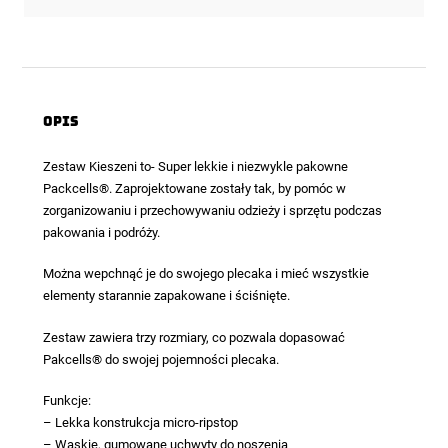
Opis
Zestaw Kieszeni
to- Super lekkie i niezwykle pakowne
Packcells®. Zaprojektowane zostały tak, by pomóc w
zorganizowaniu i przechowywaniu odzieży i sprzętu podczas
pakowania i podróży.
Można wepchnąć je do swojego plecaka i mieć wszystkie
elementy starannie zapakowane i ściśnięte.
Zestaw zawiera trzy rozmiary, co pozwala dopasować
Pakcells® do swojej pojemności plecaka.
Funkcje:
– Lekka konstrukcja micro-ripstop
– Wąskie, gumowane uchwyty do noszenia