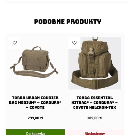
Podobne produkty
Torba URBAN COURIER
Torba ESSENTIAL
BAG Medium® – Cordura®
KITBAG® – Cordura® –
– Coyote
Coyote Helikon-Tex
299,00
zł
189,00
zł
Do koszyka
Niedostępny