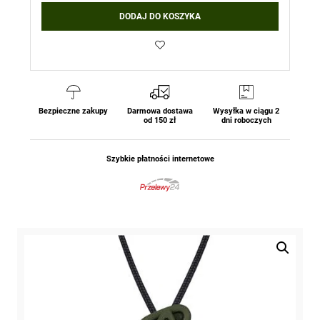
Krzesiwo
DODAJ DO KOSZYKA
Wildo®
Fire-
Flash
Pro
Large
-
Oliv
Bezpieczne zakupy
Darmowa dostawa
Wysyłka w ciągu 2
od 150 zł
dni roboczych
Green
Sweden
Szybkie płatności internetowe