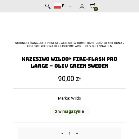
PL
0
STRONA GŁÓWNA
»
SKLEP ONLINE
»
AKCESORIA TURYSTYCZNE
»
ROZPALANIE OGNIA
»
KRZESIWO WILDO® FIRE-FLASH PRO LARGE – OLIV GREEN SWEDEN
Krzesiwo Wildo® Fire-Flash Pro
Large – Oliv Green Sweden
90,00
zł
Marka:
Wildo
2 w magazynie
-
+
ilość