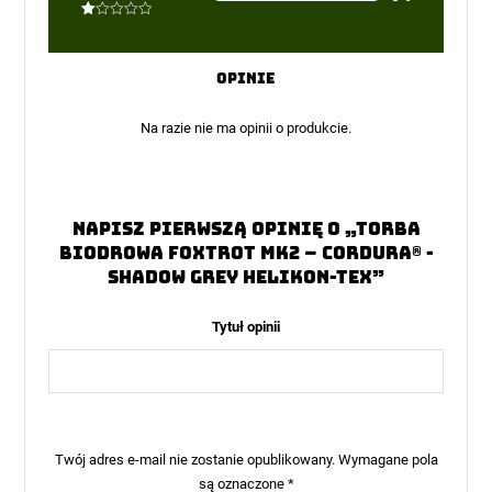
5
Oceniono
1
na
5
Opinie
Na razie nie ma opinii o produkcie.
Napisz pierwszą opinię o „Torba
Biodrowa Foxtrot Mk2 – Cordura® -
Shadow Grey Helikon-Tex”
Tytuł opinii
Twój adres e-mail nie zostanie opublikowany.
Wymagane pola
są oznaczone
*