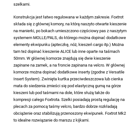
szelkami.
Konstrukcja jest łatwo regulowana w każdym zakresie. Foxtrot
składa się z głównej komory, na którą naszyto otwarte kieszenie
na manierki, po bokach umieszczono częściowy pas z naszytym
systemem MOLLE/PALS, do którego można dopinać dodatkowe
elementy ekwipunku (apteczkę, nóż, kieszeń cargo itp.) Można
tam też dopinać kieszenie ALICE lub inne oparte na taśmach
50mm. W głównej komorze znajdują się dwie kieszenie
zapinane na zamek, a na froncie zapinana na velcro. W głównej
komorze można dopinać dodatkowe inserty (zgodne z Versatile
Insert System). Zwinięta kurtka przeciwdeszczowa lub cienka
mata do siedzenia zmieści się pod elastyczną gumą na górze
kieszeni lub pod taśmami na dole, które służą także do
kompresji całego Foxtrota. Szelki posiadają prostą regulację na
plecach za pomocą taśmy velcro, bardzo dobrze rozkładają
obciążenie oraz stabilizują przenoszony ekwipunek. Foxtrot Mk2
to idealne rozwiązanie do marszu z kijkami.