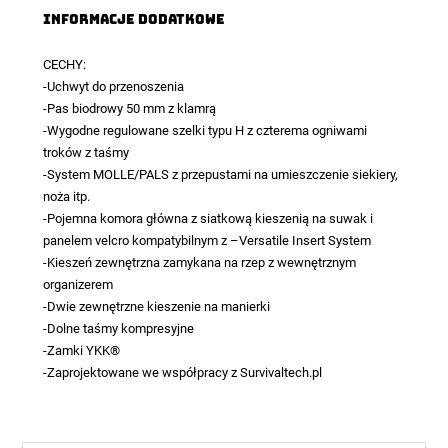
Informacje dodatkowe
CECHY:
-Uchwyt do przenoszenia
-Pas biodrowy 50 mm z klamrą
-Wygodne regulowane szelki typu H z czterema ogniwami
troków z taśmy
-System MOLLE/PALS z przepustami na umieszczenie siekiery,
noża itp.
-Pojemna komora główna z siatkową kieszenią na suwak i
panelem velcro kompatybilnym z –Versatile Insert System
-Kieszeń zewnętrzna zamykana na rzep z wewnętrznym
organizerem
-Dwie zewnętrzne kieszenie na manierki
-Dolne taśmy kompresyjne
-Zamki YKK®
-Zaprojektowane we współpracy z Survivaltech.pl