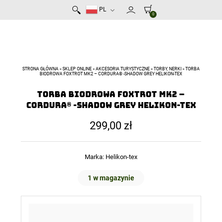
PL
0
STRONA GŁÓWNA
»
SKLEP ONLINE
»
AKCESORIA TURYSTYCZNE
»
TORBY, NERKI
»
TORBA
BIODROWA FOXTROT MK2 – CORDURA® -SHADOW GREY HELIKON-TEX
Torba Biodrowa Foxtrot Mk2 –
Cordura® -Shadow Grey Helikon-Tex
299,00
zł
Marka:
Helikon-tex
1 w magazynie