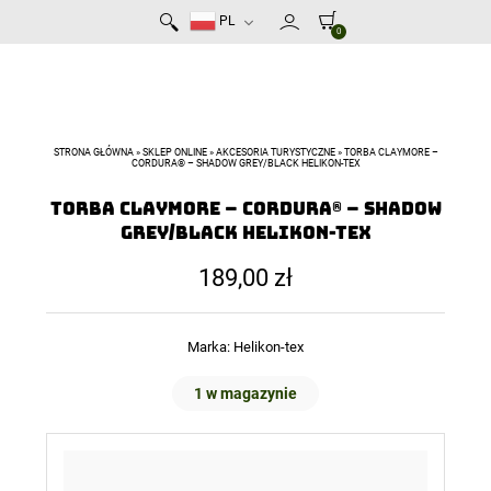
PL
0
STRONA GŁÓWNA
»
SKLEP ONLINE
»
AKCESORIA TURYSTYCZNE
»
TORBA CLAYMORE –
CORDURA® – SHADOW GREY/BLACK HELIKON-TEX
Torba CLAYMORE – Cordura® – Shadow
Grey/Black Helikon-Tex
189,00
zł
Marka:
Helikon-tex
1 w magazynie