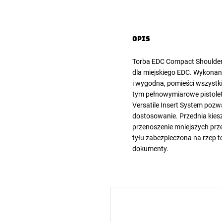
Opis
Torba EDC Compact Shoulde
dla miejskiego EDC. Wykonan
i wygodna, pomieści wszystk
tym pełnowymiarowe pistolet
Versatile Insert System pozw
dostosowanie. Przednia kies
przenoszenie mniejszych prz
tyłu zabezpieczona na rzep t
dokumenty.