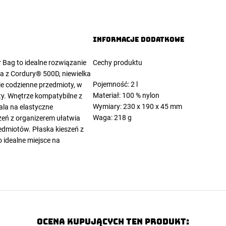
Informacje dodatkowe
r Bag
to idealne rozwiązanie
Cechy produktu
a z Cordury® 500D, niewielka
Pojemność: 2 l
ie codzienne przedmioty, w
Materiał: 100 % nylon
y. Wnętrze kompatybilne z
Wymiary: 230 x 190 x 45 mm
ala na elastyczne
Waga: 218 g
zeń z organizerem ułatwia
edmiotów. Płaska kieszeń z
o idealne miejsce na
Ocena kupujących ten produkt: