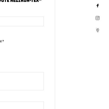
yote Helikon-Tex”
ne
*