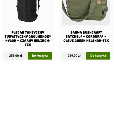
Plecak taktyczny
Sakwa BUSHCRAFT
turystyczny Groundhog®
SATCHEL® – Cordura® –
Nylon – Czarny Helikon-
Olive Green Helikon-tex
Tex
259,00
zł
Do koszyka
239,00
zł
Do koszyka