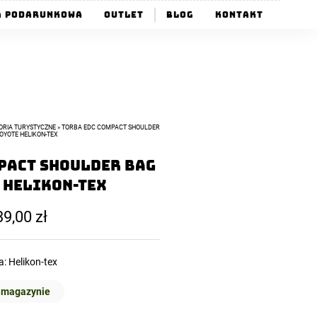
a Podarunkowa
Outlet
Blog
Kontakt
ORIA TURYSTYCZNE
»
TORBA EDC COMPACT SHOULDER
OYOTE HELIKON-TEX
pact Shoulder Bag
 Helikon-Tex
39,00
zł
a:
Helikon-tex
 magazynie