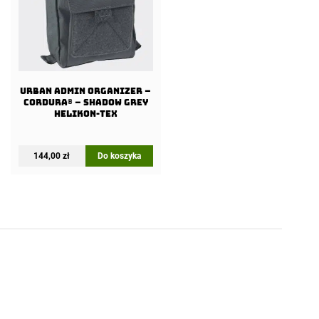
URBAN ADMIN Organizer –
Cordura® – Shadow Grey
Helikon-Tex
144,00
zł
Do koszyka