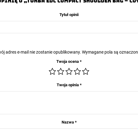
opinię o „Torba EDC Compact Shoulder Bag – Co
Tytuł opinii
ój adres e-mail nie zostanie opublikowany.
Wymagane pola są oznaczo
Twoja ocena
*
Twoja opinia
*
Nazwa
*