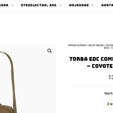
rona
Strzelectwo, ASG
Wojskowe
Kart
STRONA GŁÓWNA
»
SKLEP ONLINE
»
AKCES
BAG – C
Torba EDC Com
– Coyote
1
Mark
2 w