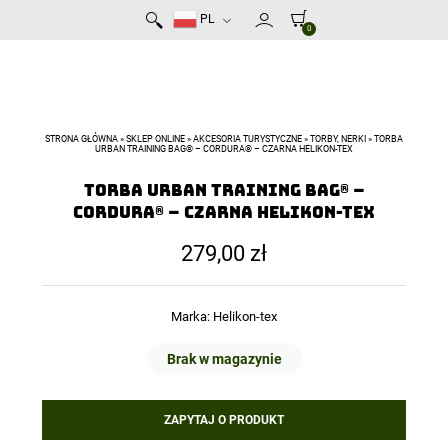
PL
0
STRONA GŁÓWNA
»
SKLEP ONLINE
»
AKCESORIA TURYSTYCZNE
»
TORBY, NERKI
»
TORBA
URBAN TRAINING BAG® – CORDURA® – CZARNA HELIKON-TEX
Torba URBAN TRAINING BAG® –
Cordura® – Czarna Helikon-Tex
279,00
zł
Marka:
Helikon-tex
Brak w magazynie
ZAPYTAJ O PRODUKT