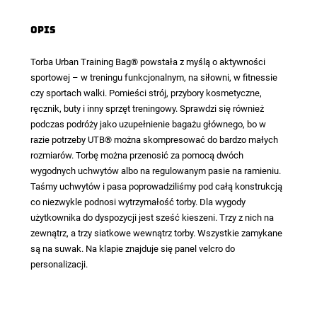
Opis
Torba Urban Training Bag®
powstała z myślą o aktywności
sportowej – w treningu funkcjonalnym, na siłowni, w fitnessie
czy sportach walki. Pomieści strój, przybory kosmetyczne,
ręcznik, buty i inny sprzęt treningowy. Sprawdzi się również
podczas podróży jako uzupełnienie bagażu głównego, bo w
razie potrzeby UTB® można skompresować do bardzo małych
rozmiarów. Torbę można przenosić za pomocą dwóch
wygodnych uchwytów albo na regulowanym pasie na ramieniu.
Taśmy uchwytów i pasa poprowadziliśmy pod całą konstrukcją
co niezwykle podnosi wytrzymałość torby. Dla wygody
użytkownika do dyspozycji jest sześć kieszeni. Trzy z nich na
zewnątrz, a trzy siatkowe wewnątrz torby. Wszystkie zamykane
są na suwak. Na klapie znajduje się panel velcro do
personalizacji.