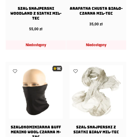
Szal snajperski
Arafatka Chusta Biało-
Woodland z siatki Mil-
Czarna Mil-Tec
Tec
35,00
zł
55,00
zł
Niedostępny
Niedostępny
Szalokominiarka Buff
Szal snajperski z
Merino Wool Czarna M-
siatki Biały Mil-Tec