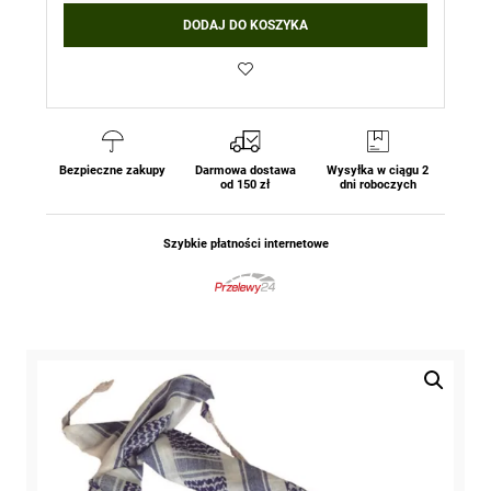
Arafatka
DODAJ DO KOSZYKA
Chusta
Biało-
Niebieska
Mil-
Tec
Bezpieczne zakupy
Darmowa dostawa
Wysyłka w ciągu 2
od 150 zł
dni roboczych
Szybkie płatności internetowe