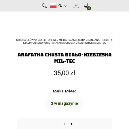
PL
0
STRONA GŁÓWNA
»
SKLEP ONLINE
»
MILITARIA AKCESORIA
»
BANDANA – CHUSTY I
SZALIKI OUTDOOROWE
»
ARAFATKA CHUSTA BIAŁO-NIEBIESKA MIL-TEC
Arafatka Chusta Biało-Niebieska
Mil-Tec
35,00
zł
Marka:
Mil-tec
2 w magazynie
-
+
ilość