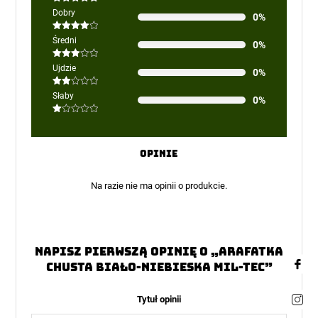
Oceniono
5
Dobry
0%
na 5
Oceniono
Średni
0%
4
na 5
Oceniono
Ujdzie
0%
3
na 5
Oceniono
Słaby
0%
2
na
5
Oceniono
1
na
5
Opinie
Na razie nie ma opinii o produkcie.
Napisz pierwszą opinię o „Arafatka
Chusta Biało-Niebieska Mil-Tec”
Tytuł opinii