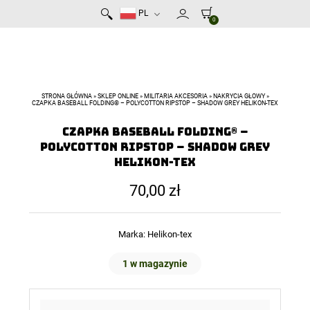
PL
0
STRONA GŁÓWNA
»
SKLEP ONLINE
»
MILITARIA AKCESORIA
»
NAKRYCIA GŁOWY
»
CZAPKA BASEBALL FOLDING® – POLYCOTTON RIPSTOP – SHADOW GREY HELIKON-TEX
Czapka Baseball FOLDING® –
PolyCotton Ripstop – Shadow Grey
Helikon-Tex
70,00
zł
Marka:
Helikon-tex
1 w magazynie