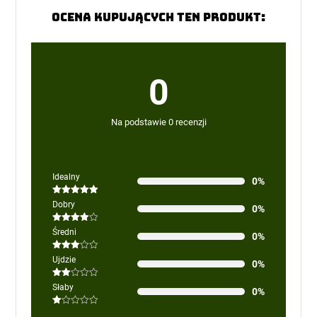
Ocena kupujących ten produkt:
0
Na podstawie 0 recenzji
Idealny
0%
Oceniono
5
Dobry
0%
na 5
Oceniono
Średni
0%
4
na 5
Oceniono
Ujdzie
0%
3
na 5
Oceniono
Słaby
0%
2
na
5
Oceniono