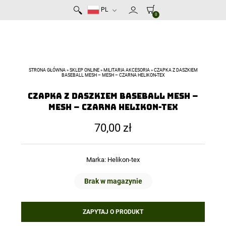
PL
0
STRONA GŁÓWNA
»
SKLEP ONLINE
»
MILITARIA AKCESORIA
»
CZAPKA Z DASZKIEM
BASEBALL MESH – MESH – CZARNA HELIKON-TEX
Czapka z daszkiem Baseball Mesh –
Mesh – Czarna Helikon-Tex
70,00
zł
Marka:
Helikon-tex
Brak w magazynie
ZAPYTAJ O PRODUKT