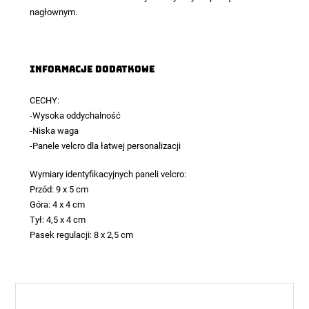
nagłownym.
Informacje dodatkowe
CECHY:
-Wysoka oddychalność
-Niska waga
-Panele velcro dla łatwej personalizacji
Wymiary identyfikacyjnych paneli velcro:
Przód: 9 x 5 cm
Góra: 4 x 4 cm
Tył: 4,5 x 4 cm
Pasek regulacji: 8 x 2,5 cm