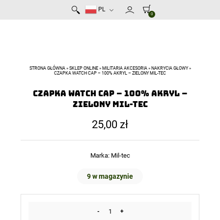
PL
0
STRONA GŁÓWNA
»
SKLEP ONLINE
»
MILITARIA AKCESORIA
»
NAKRYCIA GŁOWY
»
CZAPKA WATCH CAP – 100% AKRYL – ZIELONY MIL-TEC
Czapka Watch Cap – 100% Akryl –
Zielony Mil-Tec
25,00
zł
Marka:
Mil-tec
9 w magazynie
-
+
ilość