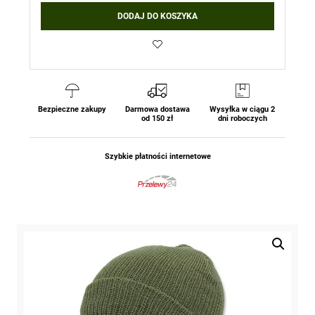
Czapka
DODAJ DO KOSZYKA
Watch
Cap
-
100%
Akryl
-
Zielony
Bezpieczne zakupy
Darmowa dostawa
Wysyłka w ciągu 2
od 150 zł
dni roboczych
Mil-
Tec
Szybkie płatności internetowe