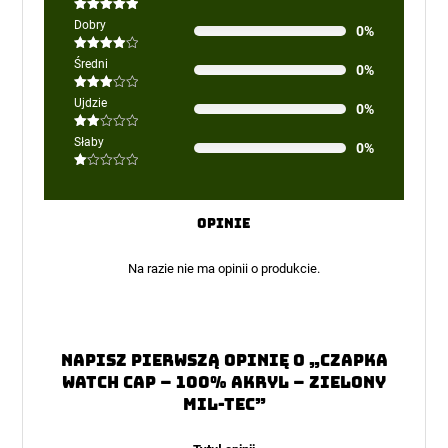
Oceniono
5
Dobry
0%
na 5
Oceniono
Średni
0%
4
na 5
Oceniono
Ujdzie
0%
3
na 5
Oceniono
Słaby
0%
2
na
5
Oceniono
1
na
5
Opinie
Na razie nie ma opinii o produkcie.
Napisz pierwszą opinię o „Czapka
Watch Cap – 100% Akryl – Zielony
Mil-Tec”