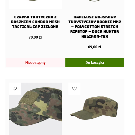
Czapka taktyczna z
Kapelusz Wojskowy
daszkiem Condor Mesh
Turystyczny Boonie Mk2
Tactical Cap Zielona
– PolyCotton Stretch
Ripstop – Duck Hunter
Helikon-Tex
70,00
zł
69,00
zł
Niedostępny
Do koszyka