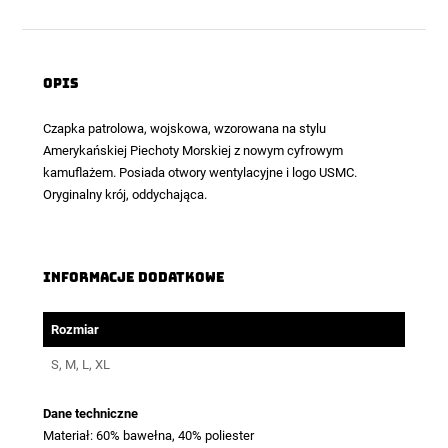
Opis
Czapka patrolowa, wojskowa,
wzorowana na stylu
Amerykańskiej Piechoty Morskiej z nowym cyfrowym
kamuflażem. Posiada otwory wentylacyjne i logo USMC.
Oryginalny krój, oddychająca.
Informacje dodatkowe
Rozmiar
S, M, L, XL
Dane techniczne
Materiał: 60% bawełna, 40% poliester