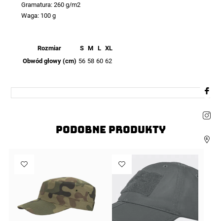
Gramatura: 260 g/m2
Waga: 100 g
Rozmiar
S
M
L
XL
Obwód głowy (cm)
56
58
60
62
Podobne produkty