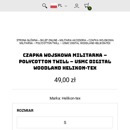
PL
0
STRONA GŁÓWNA
»
SKLEP ONLINE
»
MILITARIA AKCESORIA
»
CZAPKA WOJSKOWA
MILITARNA – POLYCOTTON TWILL – USMC DIGITAL WOODLAND HELIKON-TEX
Czapka wojskowa militarna –
PolyCotton Twill – USMC Digital
Woodland Helikon-Tex
49,00
zł
Marka:
Helikon-tex
ROZMIAR