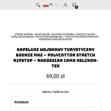
PL
0
STRONA GŁÓWNA
»
SKLEP ONLINE
»
MILITARIA AKCESORIA
»
NAKRYCIA GŁOWY
»
KAPELUSZ WOJSKOWY TURYSTYCZNY BOONIE MK2 – POLYCOTTON STRETCH RIPSTOP –
RHODESIAN CAMO HELIKON-TEX
Kapelusz Wojskowy Turystyczny
Boonie Mk2 – PolyCotton Stretch
Ripstop – Rhodesian Camo Helikon-
Tex
69,00
zł
Marka:
Helikon-tex
ROZMIAR