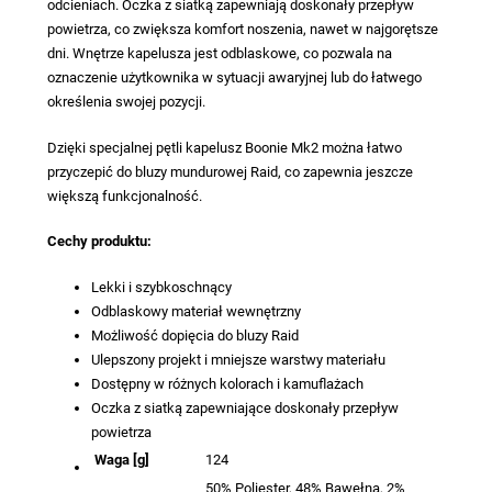
odcieniach. Oczka z siatką zapewniają doskonały przepływ
powietrza, co zwiększa komfort noszenia, nawet w najgorętsze
dni. Wnętrze kapelusza jest odblaskowe, co pozwala na
oznaczenie użytkownika w sytuacji awaryjnej lub do łatwego
określenia swojej pozycji.
Dzięki specjalnej pętli kapelusz Boonie Mk2 można łatwo
przyczepić do bluzy mundurowej Raid, co zapewnia jeszcze
większą funkcjonalność.
Cechy produktu:
Lekki i szybkoschnący
Odblaskowy materiał wewnętrzny
Możliwość dopięcia do bluzy Raid
Ulepszony projekt i mniejsze warstwy materiału
Dostępny w różnych kolorach i kamuflażach
Oczka z siatką zapewniające doskonały przepływ
powietrza
Waga [g]
124
50% Poliester, 48% Bawełna, 2%