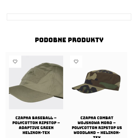
Podobne produkty
Czapka Baseball –
Czapka COMBAT
PolyCotton Ripstop –
wojskowa moro –
Adaptive Green
PolyCotton Ripstop US
Helikon-Tex
Woodland – Helikon-
Tex