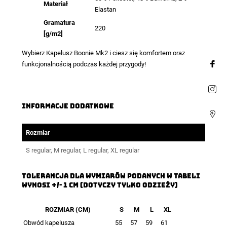
Materiał
Elastan
Gramatura
220
[g/m2]
Wybierz Kapelusz Boonie Mk2 i ciesz się komfortem oraz
funkcjonalnością podczas każdej przygody!
Informacje dodatkowe
Rozmiar
S regular, M regular, L regular, XL regular
Tolerancja dla wymiarów podanych w tabeli
wynosi +/- 1 cm (dotyczy tylko odzieży)
ROZMIAR (CM)
S
M
L
XL
Obwód kapelusza
55
57
59
61