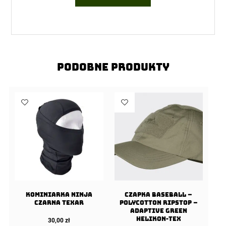
Podobne produkty
Kominiarka Ninja
Czapka Baseball –
Czarna Texar
PolyCotton Ripstop –
Adaptive Green
Helikon-Tex
30,00
zł