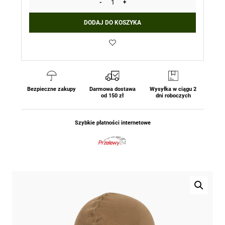
-
+
ilość
Kominiarka
DODAJ DO KOSZYKA
Taktyczna
Jednootworowa
-
Bawełna
-
Coyote
Helikon-
Bezpieczne zakupy
Darmowa dostawa
Wysyłka w ciągu 2
od 150 zł
dni roboczych
Tex
Szybkie płatności internetowe