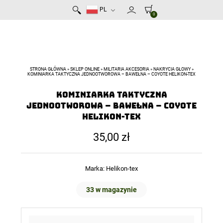
PL
0
STRONA GŁÓWNA
»
SKLEP ONLINE
»
MILITARIA AKCESORIA
»
NAKRYCIA GŁOWY
»
KOMINIARKA TAKTYCZNA JEDNOOTWOROWA – BAWEŁNA – COYOTE HELIKON-TEX
Kominiarka Taktyczna
Jednootworowa – Bawełna – Coyote
Helikon-Tex
35,00
zł
Marka:
Helikon-tex
33 w magazynie