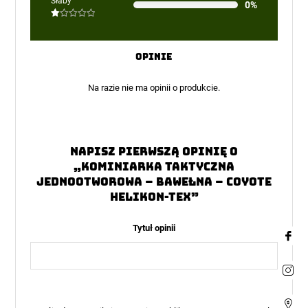
Słaby
0%
2
na
5
Oceniono
1
na
5
Opinie
Na razie nie ma opinii o produkcie.
Napisz pierwszą opinię o
„Kominiarka Taktyczna
Jednootworowa – Bawełna – Coyote
Helikon-Tex”
Tytuł opinii