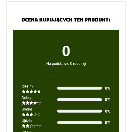
Ocena kupujących ten produkt:
0
Na podstawie 0 recenzji
Idealny
0%
Oceniono
5
Dobry
0%
na 5
Oceniono
Średni
0%
4
na 5
Oceniono
Ujdzie
0%
3
na 5
Oceniono