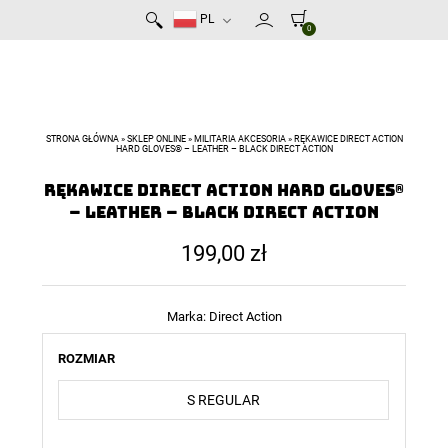
PL
0
STRONA GŁÓWNA
»
SKLEP ONLINE
»
MILITARIA AKCESORIA
»
RĘKAWICE DIRECT ACTION
HARD GLOVES® – LEATHER – BLACK DIRECT ACTION
Rękawice Direct Action Hard Gloves®
– Leather – Black Direct Action
199,00
zł
Marka:
Direct Action
ROZMIAR