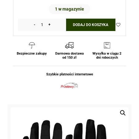
1 w magazynie
-
+
DODAJ DO KOSZYKA
ilość
Rękawice
Direct
Action
Hard
Bezpieczne zakupy
Darmowa dostawa
Wysyłka w ciągu 2
od 150 zł
dni roboczych
Gloves®
-
Leather
Szybkie płatności internetowe
-
Black
Direct
Action