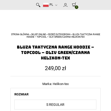
PL
0
STRONA GŁÓWNA
»
SKLEP ONLINE
»
ODZIEŻ OUTDOOROWA
»
BLUZA TAKTYCZNA RANGE
HOODIE – TOPCOOL – OLIV GREEN/CZARNA HELIKON-TEX
Bluza taktyczna RANGE HOODIE –
TopCool – Oliv Green/Czarna
Helikon-Tex
249,00
zł
Marka:
Helikon-tex
ROZMIAR