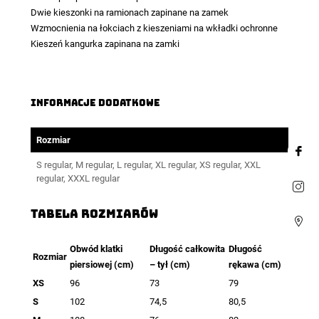
Dwie kieszonki na ramionach zapinane na zamek
Wzmocnienia na łokciach z kieszeniami na wkładki ochronne
Kieszeń kangurka zapinana na zamki
Informacje dodatkowe
Rozmiar
S regular, M regular, L regular, XL regular, XS regular, XXL
regular, XXXL regular
TABELA ROZMIARÓW
Obwód klatki
Długość całkowita
Długość
Rozmiar
piersiowej (cm)
– tył (cm)
rękawa (cm)
XS
96
73
79
S
102
74,5
80,5