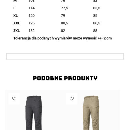
M
108
76
82
L
114
77,5
83,5
XL
120
79
85
XXL
126
80,5
86,5
3XL
132
82
88
Tolerancja dla podanych wymiarów może wynosić +/- 2 cm
Podobne produkty