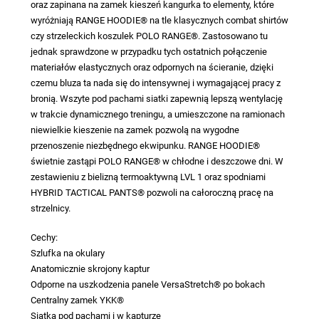
oraz zapinana na zamek kieszeń kangurka to elementy, które
wyróżniają RANGE HOODIE® na tle klasycznych combat shirtów
czy strzeleckich koszulek POLO RANGE®. Zastosowano tu
jednak sprawdzone w przypadku tych ostatnich połączenie
materiałów elastycznych oraz odpornych na ścieranie, dzięki
czemu bluza ta nada się do intensywnej i wymagającej pracy z
bronią. Wszyte pod pachami siatki zapewnią lepszą wentylację
w trakcie dynamicznego treningu, a umieszczone na ramionach
niewielkie kieszenie na zamek pozwolą na wygodne
przenoszenie niezbędnego ekwipunku. RANGE HOODIE®
świetnie zastąpi POLO RANGE® w chłodne i deszczowe dni. W
zestawieniu z bielizną termoaktywną LVL 1 oraz spodniami
HYBRID TACTICAL PANTS® pozwoli na całoroczną pracę na
strzelnicy.
Cechy:
Szlufka na okulary
Anatomicznie skrojony kaptur
Odporne na uszkodzenia panele VersaStretch® po bokach
Centralny zamek YKK®
Siatka pod pachami i w kapturze