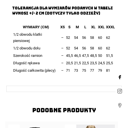
TOLERANCJA DLA WYMIARÓW PODANYCH W TABELI
WYNOSI +/- 2 CM (DOTYCZY TYLKO ODZIEŻY)
WYMIARY (CM)
XS
S
M
L
XL
XXL
XXXL
1/2 obwodu klatki
–
52
54
56
58
60
62
piersiowej
1/2 obwodu dołu
–
52
54
56
58
60
62
Szerokość ramion
–
45,5
46,5
47,5
48,5
50
51,5
Długość rękawa
–
20,5
21,5
22,5
23,5
24,5
25,5
Długość całkowita (plecy)
–
71
73
75
77
79
81
Podobne produkty