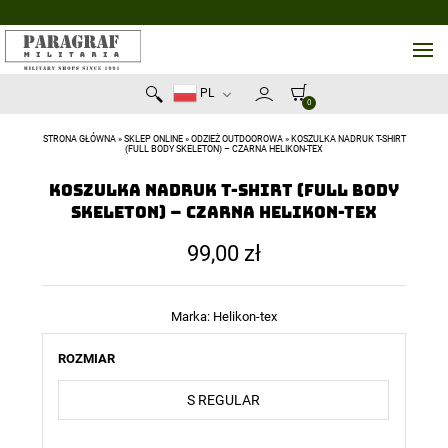
PL
0
STRONA GŁÓWNA
»
SKLEP ONLINE
»
ODZIEŻ OUTDOOROWA
»
KOSZULKA NADRUK T-SHIRT
(FULL BODY SKELETON) – CZARNA HELIKON-TEX
Koszulka nadruk T-Shirt (Full Body
Skeleton) – Czarna Helikon-tex
99,00
zł
Marka:
Helikon-tex
ROZMIAR