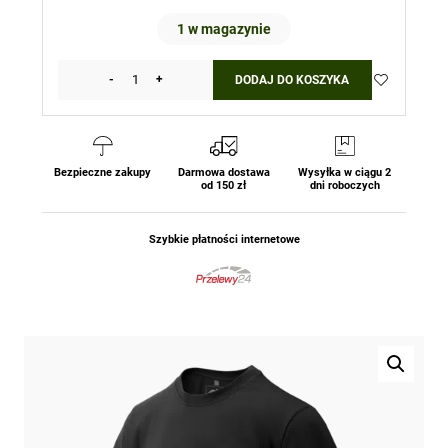
1 w magazynie
-
+
DODAJ DO KOSZYKA
ilość
Koszulka
nadruk
T-
Shirt
Bezpieczne zakupy
Darmowa dostawa
Wysyłka w ciągu 2
od 150 zł
dni roboczych
(Full
Body
Skeleton)
Szybkie płatności internetowe
-
Czarna
Helikon-
tex