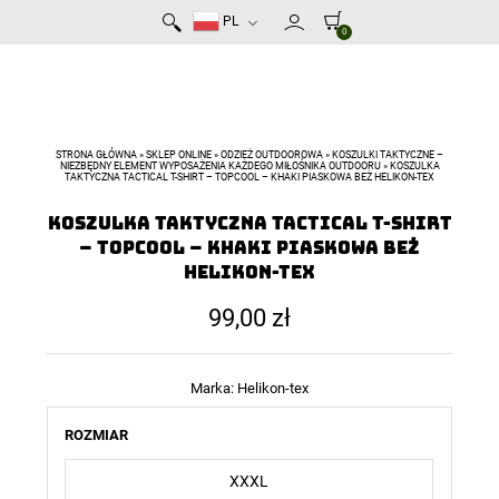
PL
0
STRONA GŁÓWNA
»
SKLEP ONLINE
»
ODZIEŻ OUTDOOROWA
»
KOSZULKI TAKTYCZNE –
NIEZBĘDNY ELEMENT WYPOSAŻENIA KAŻDEGO MIŁOŚNIKA OUTDOORU
»
KOSZULKA
TAKTYCZNA TACTICAL T-SHIRT – TOPCOOL – KHAKI PIASKOWA BEŻ HELIKON-TEX
Koszulka taktyczna TACTICAL T-Shirt
– TopCool – Khaki Piaskowa Beż
Helikon-Tex
99,00
zł
Marka:
Helikon-tex
ROZMIAR