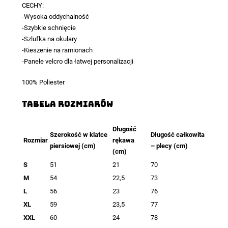
CECHY:
-Wysoka oddychalność
-Szybkie schnięcie
-Szlufka na okulary
-Kieszenie na ramionach
-Panele velcro dla łatwej personalizacji
100% Poliester
TABELA ROZMIARÓW
Długość
Szerokość w klatce
Długość całkowita
Rozmiar
rękawa
piersiowej (cm)
– plecy (cm)
(cm)
S
51
21
70
M
54
22,5
73
L
56
23
76
XL
59
23,5
77
XXL
60
24
78