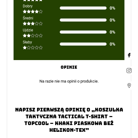
Oceniono
5
Dobry
0%
na 5
Oceniono
Średni
0%
4
na 5
Oceniono
Ujdzie
0%
3
na 5
Oceniono
Słaby
0%
2
na
5
Oceniono
1
na
5
Opinie
Na razie nie ma opinii o produkcie.
Napisz pierwszą opinię o „Koszulka
taktyczna TACTICAL T-Shirt –
TopCool – Khaki Piaskowa Beż
Helikon-Tex”