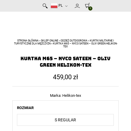
PL
0
STRONA GŁÓWNA
»
SKLEP ONLINE
»
ODZIEŻ OUTDOOROWA
»
KURTKI MILITARNE I
TURYSTYCZNE DLA MĘŻCZYZN
»
KURTKA M65 – NYCO SATEEN – OLIV GREEN HELIKON-
TEX
Kurtka M65 – NyCo Sateen – Oliv
Green Helikon-Tex
459,00
zł
Marka:
Helikon-tex
ROZMIAR