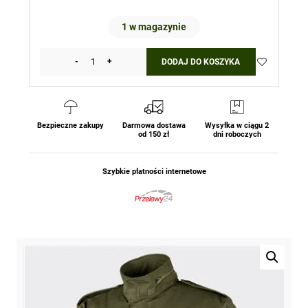
1 w magazynie
-
+
DODAJ DO KOSZYKA
ilość
Kurtka
M65
-
NyCo
Bezpieczne zakupy
Darmowa dostawa
Wysyłka w ciągu 2
od 150 zł
dni roboczych
Sateen
-
Oliv
Szybkie płatności internetowe
Green
Helikon-
Tex