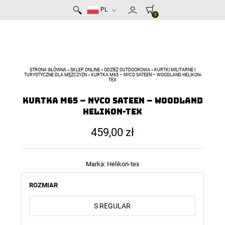
PL
0
STRONA GŁÓWNA
»
SKLEP ONLINE
»
ODZIEŻ OUTDOOROWA
»
KURTKI MILITARNE I
TURYSTYCZNE DLA MĘŻCZYZN
»
KURTKA M65 – NYCO SATEEN – WOODLAND HELIKON-
TEX
Kurtka M65 – NyCo Sateen – Woodland
Helikon-Tex
459,00
zł
Marka:
Helikon-tex
ROZMIAR