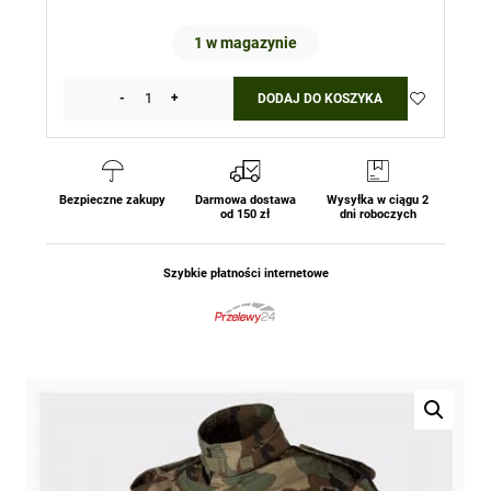
1 w magazynie
-
+
DODAJ DO KOSZYKA
ilość
Kurtka
M65
-
NyCo
Bezpieczne zakupy
Darmowa dostawa
Wysyłka w ciągu 2
od 150 zł
dni roboczych
Sateen
-
Woodland
Szybkie płatności internetowe
Helikon-
Tex