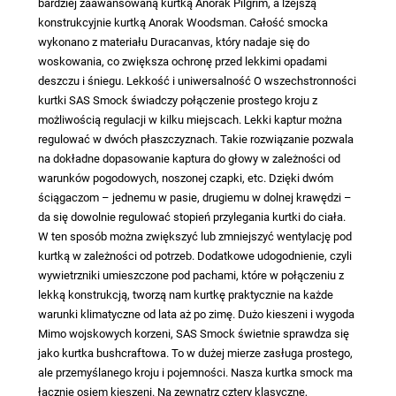
bardziej zaawansowaną kurtką Anorak Pilgrim, a lżejszą
konstrukcyjnie kurtką Anorak Woodsman. Całość smocka
wykonano z materiału Duracanvas, który nadaje się do
woskowania, co zwiększa ochronę przed lekkimi opadami
deszczu i śniegu. Lekkość i uniwersalność O wszechstronności
kurtki SAS Smock świadczy połączenie prostego kroju z
możliwością regulacji w kilku miejscach. Lekki kaptur można
regulować w dwóch płaszczyznach. Takie rozwiązanie pozwala
na dokładne dopasowanie kaptura do głowy w zależności od
warunków pogodowych, noszonej czapki, etc. Dzięki dwóm
ściągaczom – jednemu w pasie, drugiemu w dolnej krawędzi –
da się dowolnie regulować stopień przylegania kurtki do ciała.
W ten sposób można zwiększyć lub zmniejszyć wentylację pod
kurtką w zależności od potrzeb. Dodatkowe udogodnienie, czyli
wywietrzniki umieszczone pod pachami, które w połączeniu z
lekką konstrukcją, tworzą nam kurtkę praktycznie na każde
warunki klimatyczne od lata aż po zimę. Dużo kieszeni i wygoda
Mimo wojskowych korzeni, SAS Smock świetnie sprawdza się
jako kurtka bushcraftowa. To w dużej mierze zasługa prostego,
ale przemyślanego kroju i pojemności. Nasza kurtka smock ma
łącznie osiem kieszeni. Na zewnątrz cztery klasyczne,