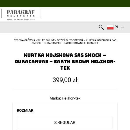
PL
STRONA GŁÓWNA
»
SKLEP ONLINE
»
ODZIEŻ OUTDOOROWA
»
KURTKA WOJSKOWA SAS
SMOCK – DURACANVAS – EARTH BROWN HELIKON-TEX
Kurtka wojskowa SAS Smock –
Duracanvas – Earth Brown Helikon-
Tex
399,00
zł
Marka:
Helikon-tex
ROZMIAR