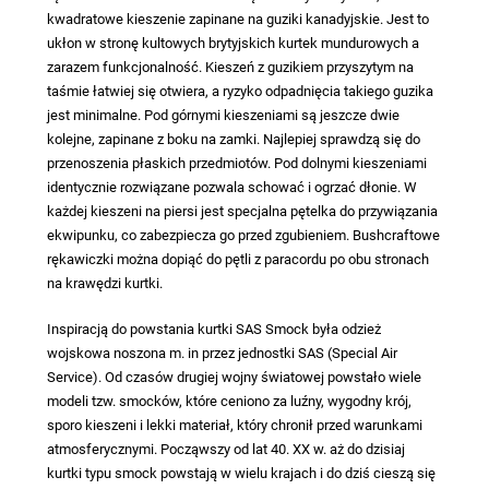
kwadratowe kieszenie zapinane na guziki kanadyjskie. Jest to
ukłon w stronę kultowych brytyjskich kurtek mundurowych a
zarazem funkcjonalność. Kieszeń z guzikiem przyszytym na
taśmie łatwiej się otwiera, a ryzyko odpadnięcia takiego guzika
jest minimalne. Pod górnymi kieszeniami są jeszcze dwie
kolejne, zapinane z boku na zamki. Najlepiej sprawdzą się do
przenoszenia płaskich przedmiotów. Pod dolnymi kieszeniami
identycznie rozwiązane pozwala schować i ogrzać dłonie. W
każdej kieszeni na piersi jest specjalna pętelka do przywiązania
ekwipunku, co zabezpiecza go przed zgubieniem. Bushcraftowe
rękawiczki można dopiąć do pętli z paracordu po obu stronach
na krawędzi kurtki.
Inspiracją do powstania kurtki SAS Smock była odzież
wojskowa noszona m. in przez jednostki SAS (Special Air
Service). Od czasów drugiej wojny światowej powstało wiele
modeli tzw. smocków, które ceniono za luźny, wygodny krój,
sporo kieszeni i lekki materiał, który chronił przed warunkami
atmosferycznymi. Począwszy od lat 40. XX w. aż do dzisiaj
kurtki typu smock powstają w wielu krajach i do dziś cieszą się