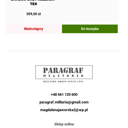
tex
309,00
zł
Niedostępny
Do koszyka
+48 661 120 600
paragraf.militaria@gmail.com
magdalenajaworska2@wp.pl
Sklep online