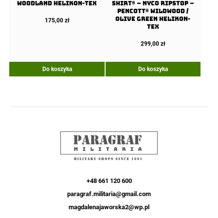
Woodland Helikon-Tex
Shirt® – NyCo Ripstop –
PenCott® WildWood /
Olive Green Helikon-
175,00
zł
Tex
299,00
zł
Do koszyka
Do koszyka
+48 661 120 600
paragraf.militaria@gmail.com
magdalenajaworska2@wp.pl