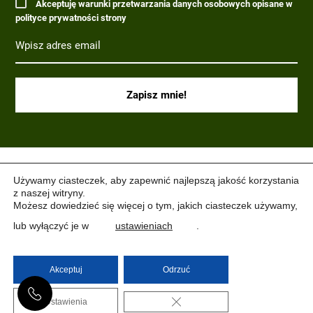
Akceptuję warunki przetwarzania danych osobowych opisane w
polityce prywatności strony
(C) 2017-2022 PARAGRAF MILITARIA.
Używamy ciasteczek, aby zapewnić najlepszą jakość korzystania
z naszej witryny.
Możesz dowiedzieć się więcej o tym, jakich ciasteczek używamy,
lub wyłączyć je w
ustawieniach
.
Akceptuj
Odrzuć
ZAMKNIJ PANEL PO
Ustawienia