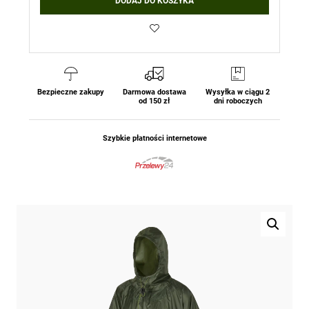
DODAJ DO KOSZYKA
U.S.
Model
-
Oliv
Helikon-
Tex
Bezpieczne zakupy
Darmowa dostawa
Wysyłka w ciągu 2
od 150 zł
dni roboczych
Szybkie płatności internetowe