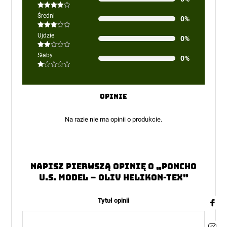
na 5
Oceniono
Średni
0%
4
na 5
Oceniono
Ujdzie
0%
3
na 5
Oceniono
Słaby
0%
2
na
5
Oceniono
1
na
5
Opinie
Na razie nie ma opinii o produkcie.
Napisz pierwszą opinię o „Poncho
U.S. Model – Oliv Helikon-Tex”
Tytuł opinii