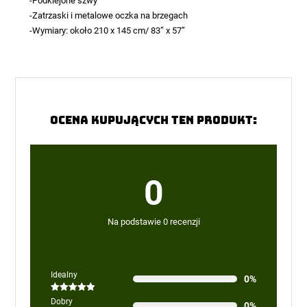
-Podklejone szwy
-Zatrzaski i metalowe oczka na brzegach
-Wymiary: około 210 x 145 cm/ 83” x 57”
Ocena kupujących ten produkt:
0
Na podstawie 0 recenzji
Idealny
0%
Oceniono
5
Dobry
0%