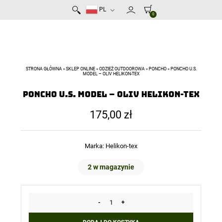
PL
0
STRONA GŁÓWNA
»
SKLEP ONLINE
»
ODZIEŻ OUTDOOROWA
»
PONCHO
»
PONCHO U.S.
MODEL – OLIV HELIKON-TEX
Poncho U.S. Model – Oliv Helikon-Tex
175,00
zł
Marka:
Helikon-tex
2 w magazynie
-
+
ilość
Poncho