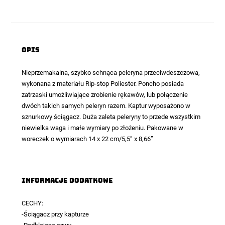
Opis
Nieprzemakalna, szybko schnąca peleryna przeciwdeszczowa,
wykonana z materiału Rip-stop Poliester.
Poncho
posiada
zatrzaski umożliwiające zrobienie rękawów, lub połączenie
dwóch takich samych peleryn razem. Kaptur wyposażono w
sznurkowy ściągacz. Duża zaleta peleryny to przede wszystkim
niewielka waga i małe wymiary po złożeniu. Pakowane w
woreczek o wymiarach 14 x 22 cm/5,5” x 8,66”
Informacje dodatkowe
CECHY:
-Ściągacz przy kapturze