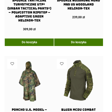
Spodnie Taktyczne
Spodnie wojskowe moro
Turystyczne UTP®
M65 US Woodland
(Urban Tactical Pants®)
Helikon-Tex
– PolyCotton Ripstop –
Adaptive Green
239,00
zł
Helikon-Tex
309,00
zł
Do koszyka
Do koszyka
Poncho U.S. Model –
Bluza MCDU Combat