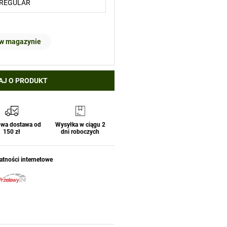
 w magazynie
AJ O PRODUKT
wa dostawa od
Wysyłka w ciągu 2
150 zł
dni roboczych
atności internetowe