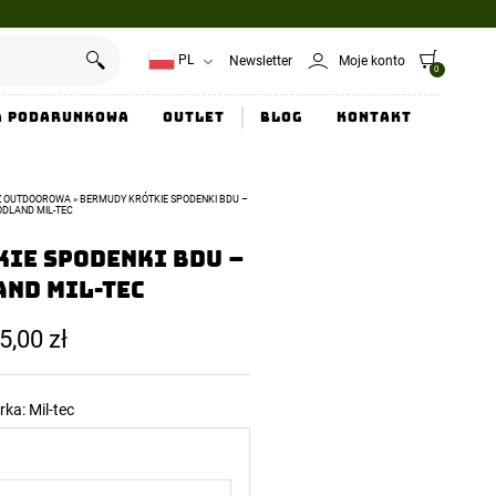
PL
Newsletter
Moje konto
0
a Podarunkowa
Outlet
Blog
Kontakt
Ż OUTDOOROWA
»
BERMUDY KRÓTKIE SPODENKI BDU –
DLAND MIL-TEC
ie spodenki BDU –
nd Mil-Tec
5,00
zł
rka:
Mil-tec