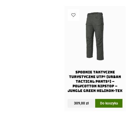
Spodnie Taktyczne
Turystyczne UTP® (Urban
Tactical Pants®) –
PolyCotton Ripstop –
Jungle Green Helikon-Tex
309,00
zł
Do koszyka