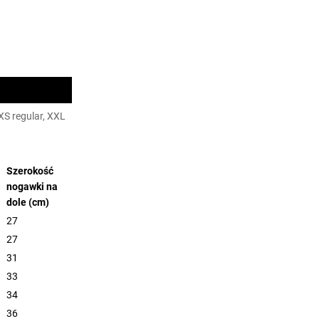
 XS regular, XXL
Szerokość
nogawki na
dole (cm)
27
27
31
33
34
36