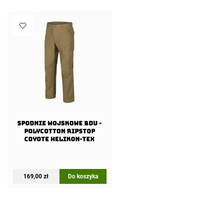
Spodnie wojskowe BDU -
PolyCotton Ripstop
Coyote Helikon-Tex
169,00
zł
Do koszyka