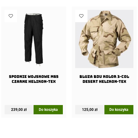
Spodnie wojskowe M65
Bluza BDU kolor 3-col
Czarne Helikon-Tex
Desert Helikon-Tex
239,00
zł
Do koszyka
125,00
zł
Do koszyka