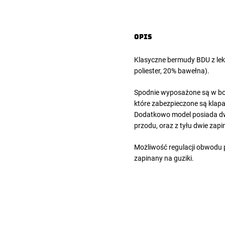
Opis
Klasyczne
bermudy BDU
z le
poliester, 20% bawełna).
Spodnie wyposażone są w boc
które zabezpieczone są klapa
Dodatkowo model posiada dwi
przodu, oraz z tyłu dwie zapi
Możliwość regulacji obwodu
zapinany na guziki.