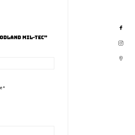
oodland Mil-Tec”
ne
*