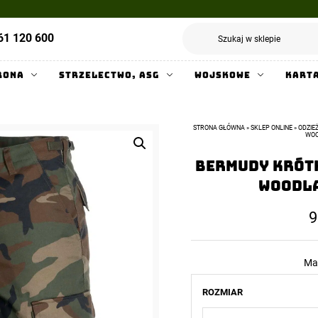
61 120 600
rona
Strzelectwo, ASG
Wojskowe
Kart
STRONA GŁÓWNA
»
SKLEP ONLINE
»
ODZIE
WOO
Bermudy krótk
Woodla
9
Ma
ROZMIAR