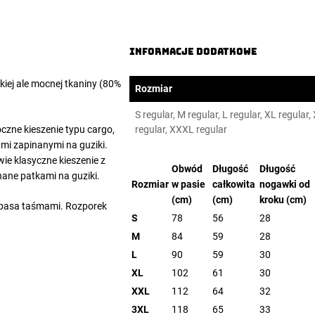
Informacje dodatkowe
kkiej ale mocnej tkaniny (80%
Rozmiar
S regular, M regular, L regular, XL regular,
zne kieszenie typu cargo,
regular, XXXL regular
mi zapinanymi na guziki.
e klasyczne kieszenie z
Obwód
Długość
Długość
nane patkami na guziki.
Rozmiar
w pasie
całkowita
nogawki od
(cm)
(cm)
kroku (cm)
 pasa taśmami. Rozporek
S
78
56
28
M
84
59
28
L
90
59
30
XL
102
61
30
XXL
112
64
32
3XL
118
65
33