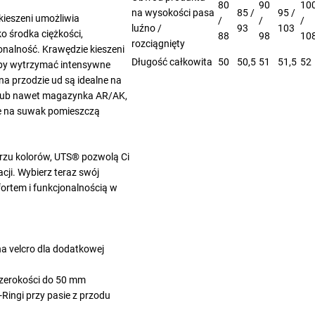
80
90
10
na wysokości pasa
85 /
95 /
ieszeni umożliwia
/
/
/
luźno /
93
103
o środka ciężkości,
88
98
10
rozciągnięty
onalność. Krawędzie kieszeni
Długość całkowita
50
50,5
51
51,5
52
by wytrzymać intensywne
na przodzie ud są idealne na
lub nawet magazynka AR/AK,
e na suwak pomieszczą
rzu kolorów, UTS® pozwolą Ci
cji. Wybierz teraz swój
mfortem i funkcjonalnością w
na velcro dla dodatkowej
 szerokości do 50 mm
D-Ringi przy pasie z przodu