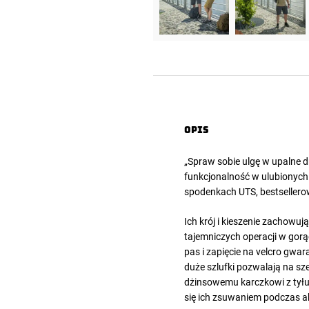
Opis
„Spraw sobie ulgę w upalne d
funkcjonalność w ulubionych
spodenkach UTS
, bestsellero
Ich krój i kieszenie zachowuj
tajemniczych operacji w gor
pas i zapięcie na velcro gwa
duże szlufki pozwalają na sz
dżinsowemu karczkowi z tyłu
się ich zsuwaniem podczas a