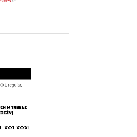
 XXL regular,
CH W TABELI
ZIEŻY)
L
XXXL
XXXXL