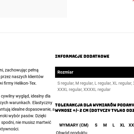
Informacje dodatkowe
ni, zachowując pełną
Rozmiar
 przez naszych klientów
wi firmy Helikon-Tex.
S regular, M regular, L regular, XL regular,
XXXL regular, XXXXL regular
ą cywilny wygląd, idealny dla
ących warunkach. Elastyczny
TOLERANCJA DLA WYMIARÓW PODANY
rantują idealne dopasowanie, a
WYNOSI +/- 2 CM (DOTYCZY TYLKO OD
eroki wybór pasów. Dzięki
 spodni, nie musisz martwić
WYMIARY (CM)
S
M
L
XL
XX
ktywności.
Obwód produktu