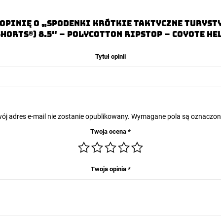
opinię o „Spodenki Krótkie Taktyczne Turyst
Shorts®) 8.5″ – PolyCotton Ripstop – Coyote He
Tytuł opinii
ój adres e-mail nie zostanie opublikowany.
Wymagane pola są oznaczo
Twoja ocena
*
Twoja opinia
*