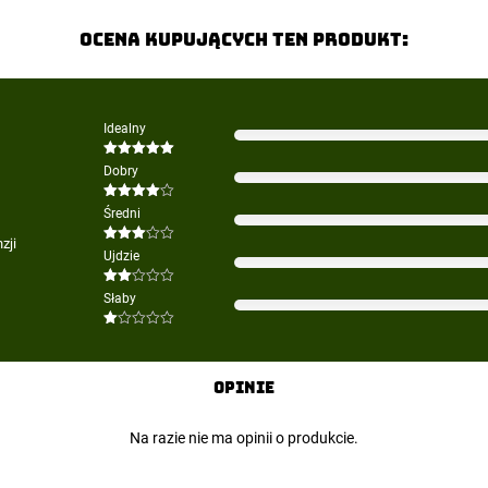
Ocena kupujących ten produkt:
Idealny
Oceniono
5
Dobry
na 5
Oceniono
Średni
4
na 5
zji
Oceniono
Ujdzie
3
na 5
Oceniono
Słaby
2
na
5
Oceniono
1
na
5
Opinie
Na razie nie ma opinii o produkcie.