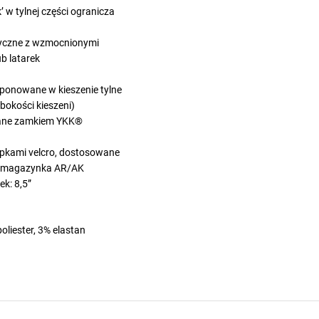
 w tylnej części ogranicza
asyczne z wzmocnionymi
b latarek
ponowane w kieszenie tylne
bokości kieszeni)
nane zamkiem YKK®
lapkami velcro, dostosowane
ub magazynka AR/AK
k: 8,5”
oliester, 3% elastan