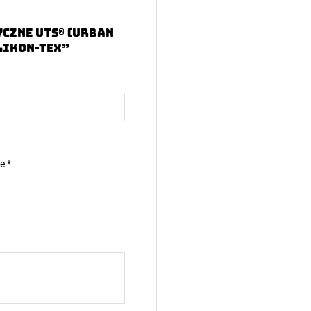
yczne UTS® (Urban
likon-tex”
ne
*