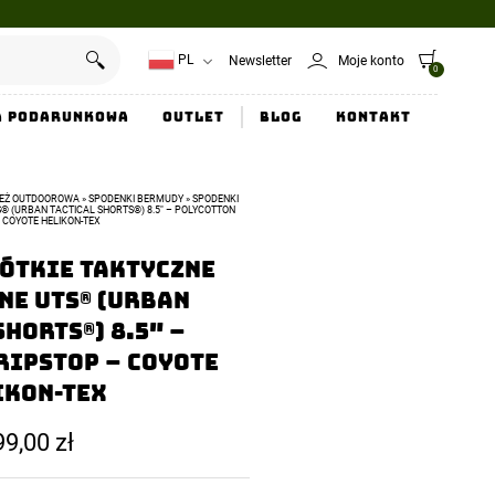
PL
Newsletter
Moje konto
0
a Podarunkowa
Outlet
Blog
Kontakt
IEŻ OUTDOOROWA
»
SPODENKI BERMUDY
»
SPODENKI
® (URBAN TACTICAL SHORTS®) 8.5″ – POLYCOTTON
 COYOTE HELIKON-TEX
ótkie Taktyczne
ne UTS® (Urban
horts®) 8.5″ –
Ripstop – Coyote
ikon-tex
99,00
zł