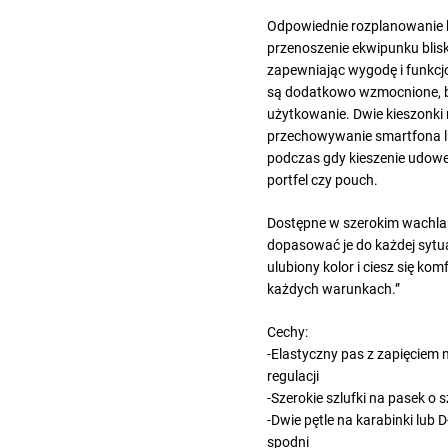
Odpowiednie rozplanowanie k
przenoszenie ekwipunku blisk
zapewniając wygodę i funkcj
są dodatkowo wzmocnione, 
użytkowanie. Dwie kieszonki 
przechowywanie smartfona 
podczas gdy kieszenie udow
portfel czy pouch.
Dostępne w szerokim wachla
dopasować je do każdej sytua
ulubiony kolor i ciesz się ko
każdych warunkach.”
Cechy:
-Elastyczny pas z zapięciem 
regulacji
-Szerokie szlufki na pasek o
-Dwie pętle na karabinki lub 
spodni