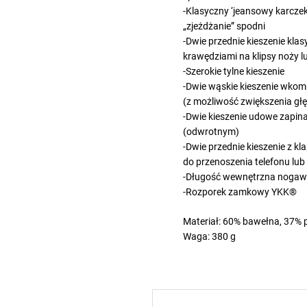
-Klasyczny ‘jeansowy karczek’
„zjeżdżanie” spodni
-Dwie przednie kieszenie kl
krawędziami na klipsy noży lu
-Szerokie tylne kieszenie
-Dwie wąskie kieszenie wkom
(z możliwość zwiększenia głę
-Dwie kieszenie udowe zapi
(odwrotnym)
-Dwie przednie kieszenie z k
do przenoszenia telefonu l
-Długość wewnętrzna nogawe
-Rozporek zamkowy YKK®
Materiał: 60% bawełna, 37% p
Waga: 380 g