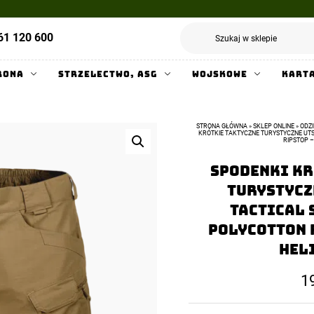
61 120 600
rona
Strzelectwo, ASG
Wojskowe
Kart
STRONA GŁÓWNA
»
SKLEP ONLINE
»
ODZ
KRÓTKIE TAKTYCZNE TURYSTYCZNE UTS
RIPSTOP –
Spodenki Kr
Turystycz
Tactical S
PolyCotton 
Hel
1