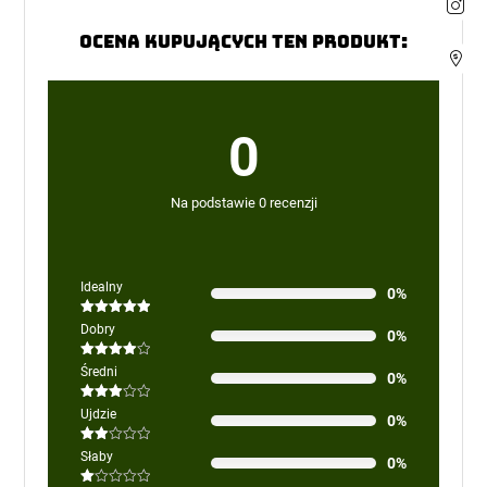
Ocena kupujących ten produkt:
0
Na podstawie 0 recenzji
Idealny
0%
Oceniono
5
Dobry
0%
na 5
Oceniono
Średni
0%
4
na 5
Oceniono
Ujdzie
0%
3
na 5
Oceniono
Słaby
0%
2
na
5