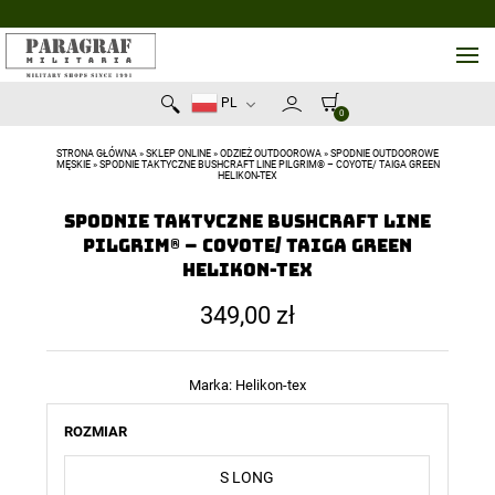
PL
0
STRONA GŁÓWNA
»
SKLEP ONLINE
»
ODZIEŻ OUTDOOROWA
»
SPODNIE OUTDOOROWE
MĘSKIE
»
SPODNIE TAKTYCZNE BUSHCRAFT LINE PILGRIM® – COYOTE/ TAIGA GREEN
HELIKON-TEX
Spodnie taktyczne bushcraft line
PILGRIM® – Coyote/ Taiga Green
Helikon-Tex
349,00
zł
Marka:
Helikon-tex
ROZMIAR