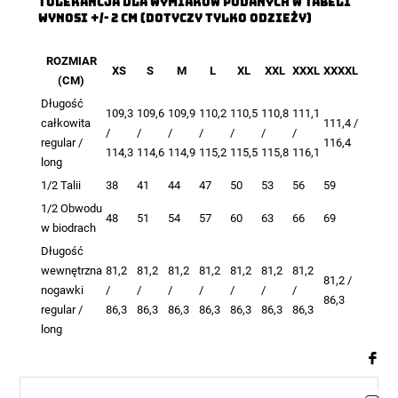
TOLERANCJA DLA WYMIARÓW PODANYCH W TABELI
WYNOSI +/- 2 CM (DOTYCZY TYLKO ODZIEŻY)
ROZMIAR
XS
S
M
L
XL
XXL
XXXL
XXXXL
(CM)
Długość
109,3
109,6
109,9
110,2
110,5
110,8
111,1
całkowita
111,4 /
/
/
/
/
/
/
/
regular /
116,4
114,3
114,6
114,9
115,2
115,5
115,8
116,1
long
1/2 Talii
38
41
44
47
50
53
56
59
1/2 Obwodu
48
51
54
57
60
63
66
69
w biodrach
Długość
wewnętrzna
81,2
81,2
81,2
81,2
81,2
81,2
81,2
81,2 /
nogawki
/
/
/
/
/
/
/
86,3
regular /
86,3
86,3
86,3
86,3
86,3
86,3
86,3
long