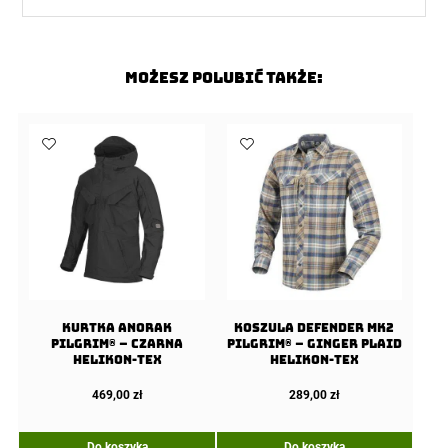
Możesz polubić także:
Kurtka Anorak
Koszula Defender Mk2
PILGRIM® – Czarna
PILGRIM® – Ginger Plaid
Helikon-Tex
Helikon-Tex
469,00
zł
289,00
zł
Do koszyka
Do koszyka