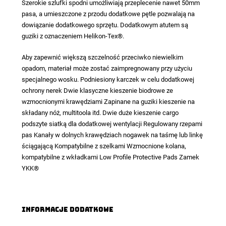
Szerokie szlufki spodni umożliwiają przeplecenie nawet 50mm
pasa, a umieszczone z przodu dodatkowe pętle pozwalają na
dowiązanie dodatkowego sprzętu. Dodatkowym atutem są
guziki z oznaczeniem Helikon-Tex®.
Aby zapewnić większą szczelność przeciwko niewielkim
opadom, materiał może zostać zaimpregnowany przy użyciu
specjalnego wosku. Podniesiony karczek w celu dodatkowej
ochrony nerek Dwie klasyczne kieszenie biodrowe ze
wzmocnionymi krawędziami Zapinane na guziki kieszenie na
składany nóż, multitoola itd. Dwie duże kieszenie cargo
podszyte siatką dla dodatkowej wentylacji Regulowany rzepami
pas Kanały w dolnych krawędziach nogawek na taśmę lub linkę
ściągającą Kompatybilne z szelkami Wzmocnione kolana,
kompatybilne z wkładkami Low Profile Protective Pads Zamek
YKK®
Informacje dodatkowe