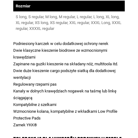
Rozmiar
S long, S regular, M long, M regular, L regular, L long, XL long,
XL regular, XS long, XS regular, XXL regular, XXXL Long, XXXL
regular, XXXXL regular
Podniesiony karczek w celu dodatkowej ochrony nerek
Dwie klasyczne kieszenie biodrowe ze wzmocnionymi
krawędziami
Zapinane na guziki kieszenie na składany nóż, multitoola itd.
Dwie duże kieszenie cargo podszyte siatką dla dodatkowej
wentylacji
Regulowany rzepami pas
Kanały w dolnych krawędziach nogawek na taśmę lub linkę
ściągającą
Kompatybilne z szelkami
Wzmocnione kolana, kompatybilne z wkładkami Low Profile
Protective Pads
Zamek YKK®