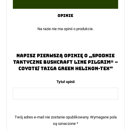
Oceniono
1
na
5
Opinie
Na razie nie ma opinii o produkcie.
Napisz pierwszą opinię o „Spodnie
taktyczne bushcraft line PILGRIM® –
Coyote/ Taiga Green Helikon-Tex”
Tytuł opinii
Twój adres e-mail nie zostanie opublikowany.
Wymagane pola
są oznaczone
*