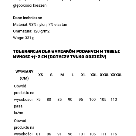
głębokości kieszeni
Dane techniczne
Materiał: 93% nylon, 7% elastan
Gramatura: 120 g/m2
Waga: 331 g
TOLERANCJA DLA WYMIARÓW PODANYCH W TABELI
WYNOSI +/- 2 CM (DOTYCZY TYLKO ODZIEŻY)
WYMIARY
XS
S
M
L
XL
XXL
XXXL
XXXXL
(CM)
Obwód
produktu na
wysokości
75
80
85
90
95
100
105
110
pasa
luźno
Obwód
produktu na
wysokości
81
86
91
96
101
106
111
116