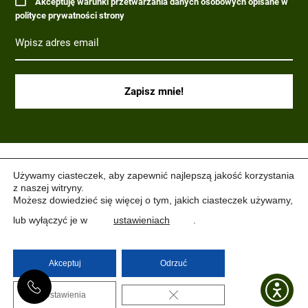
Akceptuję warunki przetwarzania danych osobowych opisane w
polityce prywatności strony
(C) 2017-2022 PARAGRAF MILITARIA.
Używamy ciasteczek, aby zapewnić najlepszą jakość korzystania
z naszej witryny.
Możesz dowiedzieć się więcej o tym, jakich ciasteczek używamy,
lub wyłączyć je w
ustawieniach
.
Akceptuj
Odrzuć
ZAMKNIJ PANEL PO
Ustawienia