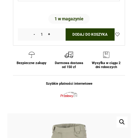
1 w magazynie
-
+
DODAJ DO KOSZYKA
ilość
Spodnie
Taktyczne
OTP®
(Outdoor
Bezpieczne zakupy
Darmowa dostawa
Wysyłka w ciągu 2
od 150 zł
dni roboczych
Tactical
Pants®)
-
Szybkie płatności internetowe
VersaStrecth®
Lite
-
Beżowe
Piaskowe
Helikon-
Tex