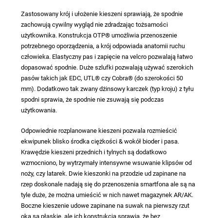
Zastosowany krój i ułożenie kieszeni sprawiają, że spodnie
zachowują cywilny wygląd nie zdradzając tożsamości
użytkownika. Konstrukcja OTP® umożliwia przenoszenie
potrzebnego oporządzenia, a krój odpowiada anatomii ruchu
człowieka. Elastyczny pas i zapięcie na velcro pozwalają łatwo
dopasować spodnie. Duże szlufki pozwalają używać szerokich
pasów takich jak EDC, UTL® czy Cobra® (do szerokości 50
mm). Dodatkowo tak zwany dżinsowy karczek (typ kroju) z tyłu
spodni sprawia, że spodnie nie zsuwają się podczas
użytkowania.
Odpowiednie rozplanowane kieszeni pozwala rozmieścić
ekwipunek blisko środka ciężkości & wokół bioder i pasa.
Krawędzie kieszeni przednich i tylnych są dodatkowo
wzmocniono, by wytrzymały intensywne wsuwanie klipsów od
noży, czy latarek. Dwie kieszonki na przodzie ud zapinane na
rzep doskonale nadają się do przenoszenia smartfona ale są na
tyle duże, że można umieścić w nich nawet magazynek AR/AK.
Boczne kieszenie udowe zapinane na suwak na pierwszy rzut
oka są płaskie, ale ich konstrukcja sprawia, że bez