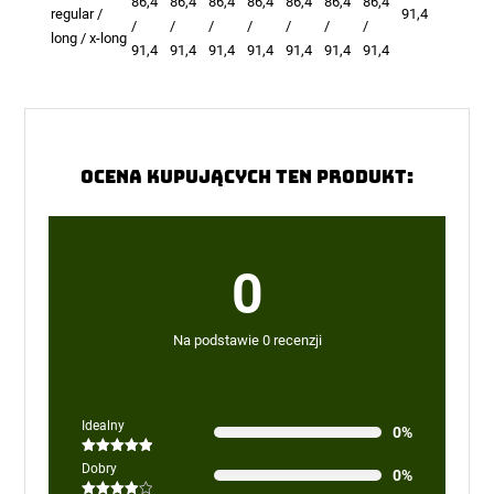
86,4
86,4
86,4
86,4
86,4
86,4
86,4
regular /
91,4
/
/
/
/
/
/
/
long / x-long
91,4
91,4
91,4
91,4
91,4
91,4
91,4
Ocena kupujących ten produkt:
0
Na podstawie 0 recenzji
Idealny
0%
Oceniono
5
Dobry
0%
na 5