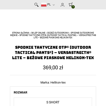
PL
0
STRONA GŁÓWNA
»
SKLEP ONLINE
»
ODZIEŻ OUTDOOROWA
»
SPODNIE OUTDOOROWE
MĘSKIE
»
SPODNIE TAKTYCZNE OTP® (OUTDOOR TACTICAL PANTS®) – VERSASTRECTH®
LITE – BEŻOWE PIASKOWE HELIKON-TEX
Spodnie Taktyczne OTP® (Outdoor
Tactical Pants®) – VersaStrecth®
Lite – Beżowe Piaskowe Helikon-Tex
369,00
zł
Marka:
Helikon-tex
ROZMIAR