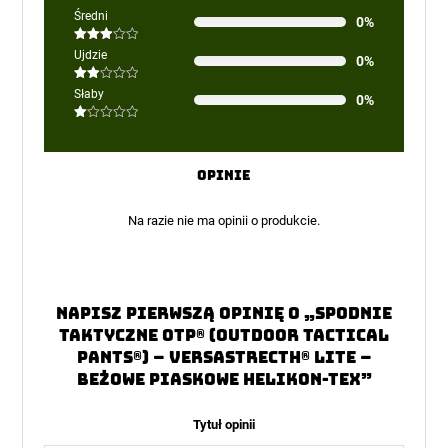
Oceniono
Średni
0%
4
na 5
Oceniono
Ujdzie
0%
3
na 5
Oceniono
Słaby
0%
2
na
5
Oceniono
1
na
5
Opinie
Na razie nie ma opinii o produkcie.
Napisz pierwszą opinię o „Spodnie
Taktyczne OTP® (Outdoor Tactical
Pants®) – VersaStrecth® Lite –
Beżowe Piaskowe Helikon-Tex”
Tytuł opinii