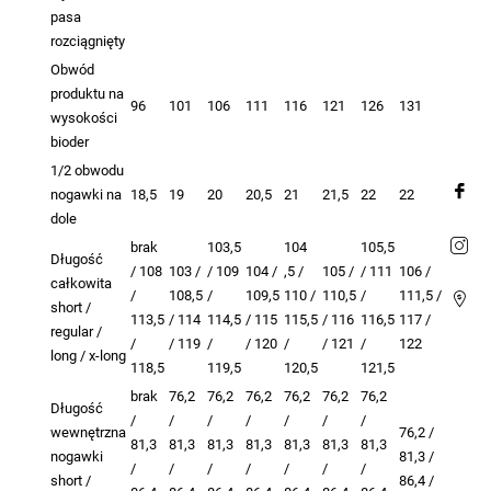
pasa
rozciągnięty
Obwód
produktu na
96
101
106
111
116
121
126
131
wysokości
bioder
1/2 obwodu
nogawki na
18,5
19
20
20,5
21
21,5
22
22
dole
brak
103,5
104
105,5
Długość
/ 108
103 /
/ 109
104 /
,5 /
105 /
/ 111
106 /
całkowita
/
108,5
/
109,5
110 /
110,5
/
111,5 /
short /
113,5
/ 114
114,5
/ 115
115,5
/ 116
116,5
117 /
regular /
/
/ 119
/
/ 120
/
/ 121
/
122
long / x-long
118,5
119,5
120,5
121,5
brak
76,2
76,2
76,2
76,2
76,2
76,2
Długość
/
/
/
/
/
/
/
wewnętrzna
76,2 /
81,3
81,3
81,3
81,3
81,3
81,3
81,3
nogawki
81,3 /
/
/
/
/
/
/
/
short /
86,4 /