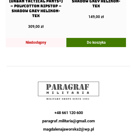
(Urban Tactical Pants®)
Shadow Grey Helikon-
– PolyCotton Ripstop –
tex
Shadow Grey Helikon-
tex
149,00
zł
309,00
zł
Niedostępny
Do koszyka
+48 661 120 600
paragraf.militaria@gmail.com
magdalenajaworska2@wp.pl