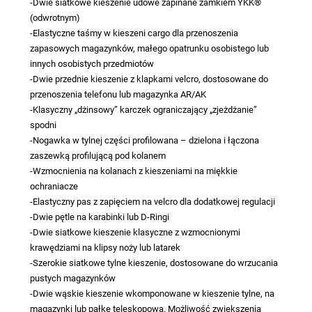
-Dwie siatkowe kieszenie udowe zapinane zamkiem YKK®
(odwrotnym)
-Elastyczne taśmy w kieszeni cargo dla przenoszenia
zapasowych magazynków, małego opatrunku osobistego lub
innych osobistych przedmiotów
-Dwie przednie kieszenie z klapkami velcro, dostosowane do
przenoszenia telefonu lub magazynka AR/AK
-Klasyczny „dżinsowy” karczek ograniczający „zjeżdżanie”
spodni
-Nogawka w tylnej części profilowana – dzielona i łączona
zaszewką profilującą pod kolanem
-Wzmocnienia na kolanach z kieszeniami na miękkie
ochraniacze
-Elastyczny pas z zapięciem na velcro dla dodatkowej regulacji
-Dwie pętle na karabinki lub D-Ringi
-Dwie siatkowe kieszenie klasyczne z wzmocnionymi
krawędziami na klipsy noży lub latarek
-Szerokie siatkowe tylne kieszenie, dostosowane do wrzucania
pustych magazynków
-Dwie wąskie kieszenie wkomponowane w kieszenie tylne, na
magazynki lub pałkę teleskopową. Możliwość zwiększenia