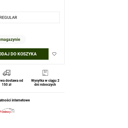
 magazynie
ODAJ DO KOSZYKA
wa dostawa od
Wysyłka w ciągu 2
150 zł
dni roboczych
atności internetowe