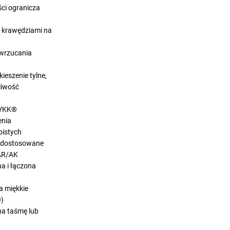
ści ogranicza
i krawędziami na
 wrzucania
eszenie tylne,
liwość
 YKK®
enia
bistych
o, dostosowane
 AR/AK
na i łączona
a miękkie
®)
na taśmę lub