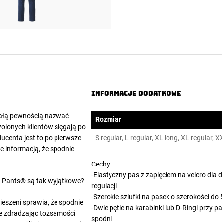
Helikon-
Tex
Informacje dodatkowe
całą pewnością nazwać
Rozmiar
olonych klientów sięgają po
ducenta jest to po pierwsze
S regular, L regular, XL long, XL regular, 
e informacją, że spodnie
Cechy:
-Elastyczny pas z zapięciem na velcro dla
l Pants
® są tak wyjątkowe?
regulacji
-Szerokie szlufki na pasek o szerokości d
ieszeni sprawia, że spodnie
-Dwie pętle na karabinki lub D-Ringi przy p
e zdradzając tożsamości
spodni