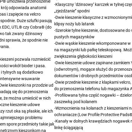
TP® umożliwia przenoszenie
-Klasyczny ‘dżinsowy’ karczek w tylnej czę
 krój odpowiada anatomii
„zjeżdżanie” spodni
as i zapięcie na velcro
-Dwie kieszenie klasyczne z wzmocnionym
podnie. Duże szlufki pasują
klipsy noży lub latarek
ak EDC, UTL® czy Cobra® (do
-Szerokie tylne kieszenie, dostosowane do
wo tak zwany dżinsowy
pustych magazynków
dni sprawia, że spodnie nie
-Dwie wąskie kieszenie wkomponowane w ki
wania.
na magazynki lub pałkę teleskopową. Moż
zwiększenia głębokości kieszeni
ieszeni pozwala rozmieścić
-Dwie kieszenie udowe zapinane zamkiem
ości wokół bioder i pasa.
(odwrotnym), mogące służyć do przenosz
 i tylnych są dodatkowo
dokumentów i drobnych przedmiotów oso
 intensywne wsuwanie
-Dwie przednie kieszenie z klapkami velcr
 Dwie kieszonki na przodzie ud
do przenoszenia telefonu lub magazynka
nadają się do przenoszenia
-Profilowana tylna część nogawki – dzielo
że, że można umieścić w nich
zaszewką pod kolanem
czne kieszenie udowe
-Wzmocnienia na kolanach z kieszeniami n
 rzut oka są płaskie, ale ich
ochraniacze (Low Profile Protective Pads
 najmniejszego problemu
-Kanały w dolnych krawędziach nogawek 
em spore przedmioty takie jak
linkę ściągającą
ewnętrznym kieszonkom na