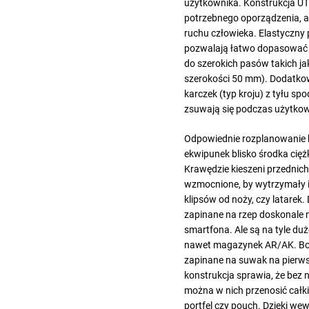
użytkownika. Konstrukcja U
potrzebnego oporządzenia, a
ruchu człowieka. Elastyczny p
pozwalają łatwo dopasować s
do szerokich pasów takich j
szerokości 50 mm). Dodatko
karczek (typ kroju) z tyłu spo
zsuwają się podczas użytko
Odpowiednie rozplanowanie k
ekwipunek blisko środka ciężk
Krawędzie kieszeni przednich
wzmocnione, by wytrzymały
klipsów od noży, czy latarek.
zapinane na rzep doskonale 
smartfona. Ale są na tyle du
nawet magazynek AR/AK. Bo
zapinane na suwak na pierwszy
konstrukcja sprawia, że bez
można w nich przenosić całki
portfel czy pouch. Dzięki w