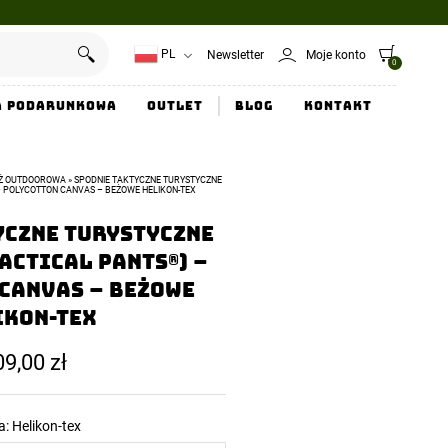
PL
Newsletter
Moje konto
0
a Podarunkowa
Outlet
Blog
Kontakt
EŻ OUTDOOROWA
»
SPODNIE TAKTYCZNE TURYSTYCZNE
– POLYCOTTON CANVAS – BEŻOWE HELIKON-TEX
yczne Turystyczne
actical Pants®) –
Canvas – Beżowe
ikon-Tex
09,00
zł
a:
Helikon-tex