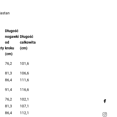
lastan
Długość
nogawki
Długość
od
całkowita
ęty
kroku
(cm)
(cm)
76,2
101,6
81,3
106,6
86,4
111,6
91,4
116,6
76,2
102,1
81,3
107,1
86,4
112,1