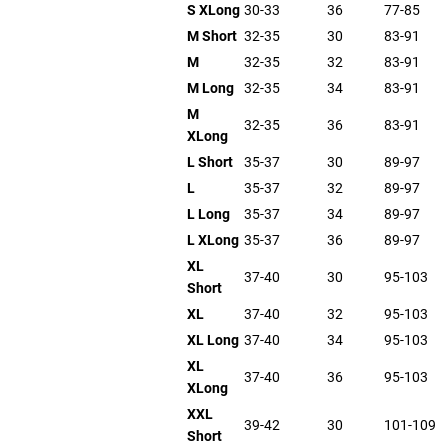
S XLong
30-33
36
77-85
M Short
32-35
30
83-91
M
32-35
32
83-91
M Long
32-35
34
83-91
M
32-35
36
83-91
XLong
L Short
35-37
30
89-97
L
35-37
32
89-97
L Long
35-37
34
89-97
L XLong
35-37
36
89-97
XL
37-40
30
95-103
Short
XL
37-40
32
95-103
XL Long
37-40
34
95-103
XL
37-40
36
95-103
XLong
XXL
39-42
30
101-109
Short