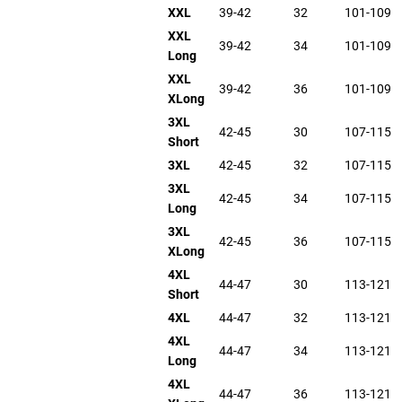
XXL
39-42
32
101-109
XXL
39-42
34
101-109
Long
XXL
39-42
36
101-109
XLong
3XL
42-45
30
107-115
Short
3XL
42-45
32
107-115
3XL
42-45
34
107-115
Long
3XL
42-45
36
107-115
XLong
4XL
44-47
30
113-121
Short
4XL
44-47
32
113-121
4XL
44-47
34
113-121
Long
4XL
44-47
36
113-121