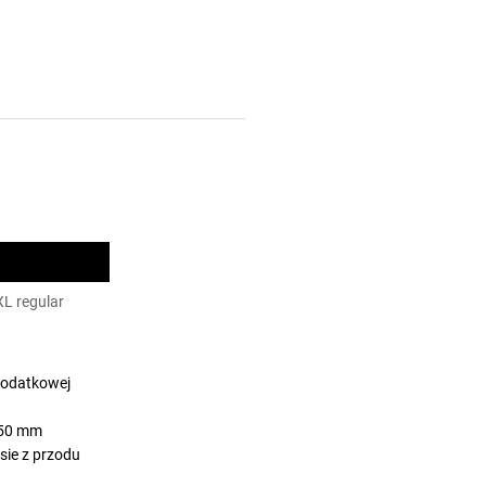
XXL regular
 dodatkowej
o 50 mm
asie z przodu