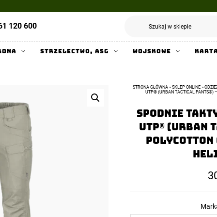
61 120 600
rona
Strzelectwo, ASG
Wojskowe
Kart
STRONA GŁÓWNA
»
SKLEP ONLINE
»
ODZI
UTP® (URBAN TACTICAL PANTS®) 
Spodnie Takt
UTP® (Urban T
PolyCotton 
Hel
3
Mark