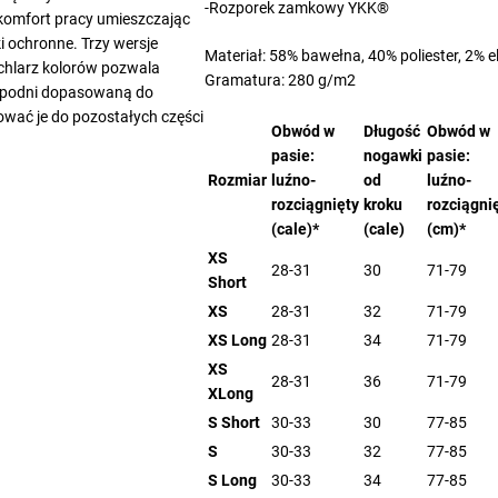
-Rozporek zamkowy YKK®
komfort pracy umieszczając
i ochronne. Trzy wersje
Materiał: 58% bawełna, 40% poliester, 2% e
chlarz kolorów pozwala
Gramatura: 280 g/m2
spodni dopasowaną do
wać je do pozostałych części
Obwód w
Długość
Obwód w
pasie:
nogawki
pasie:
Rozmiar
luźno-
od
luźno-
rozciągnięty
kroku
rozciągni
(cale)*
(cale)
(cm)*
XS
28-31
30
71-79
Short
XS
28-31
32
71-79
XS Long
28-31
34
71-79
XS
28-31
36
71-79
XLong
S Short
30-33
30
77-85
S
30-33
32
77-85
S Long
30-33
34
77-85