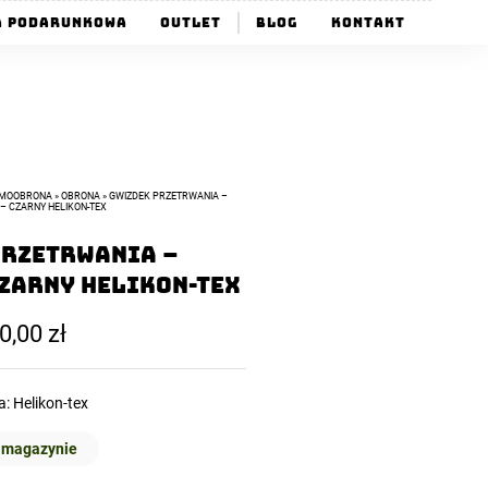
a Podarunkowa
Outlet
Blog
Kontakt
MOOBRONA
»
OBRONA
»
GWIZDEK PRZETRWANIA –
– CZARNY HELIKON-TEX
Przetrwania –
zarny Helikon-Tex
0,00
zł
a:
Helikon-tex
 magazynie