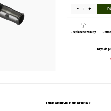
-
+
D
ilość
Gwizdek
Przetrwania
-
Aluminium
Bezpieczne zakupy
Darmo
-
Czarny
Helikon-
Szybkie pł
Tex
Informacje dodatkowe