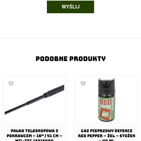
Podobne produkty
Pałka teleskopowa z
Gaz pieprzowy Defence
pokrowcem – 16″ / 41 cm –
Red Pepper – Żel – Stożek
Mil-Tec 16215000
– 40 ml