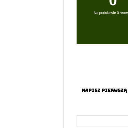
0
Na podstawie 0 recen
Napisz pierwszą