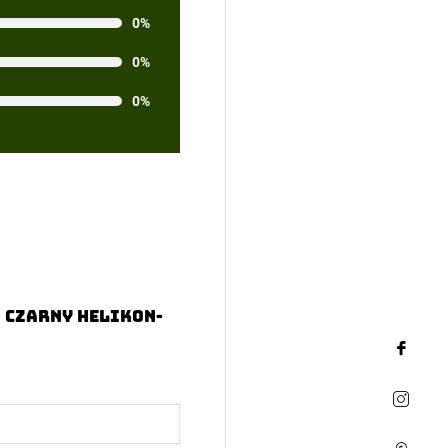
0%
0%
0%
 Czarny Helikon-