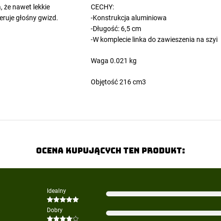
 że nawet lekkie
CECHY:
ruje głośny gwizd.
-Konstrukcja aluminiowa
-Długość: 6,5 cm
-W komplecie linka do zawieszenia na szyi
Waga 0.021 kg
Objętość 216 cm3
Ocena kupujących ten produkt:
Idealny
Oceniono
5
Dobry
na 5