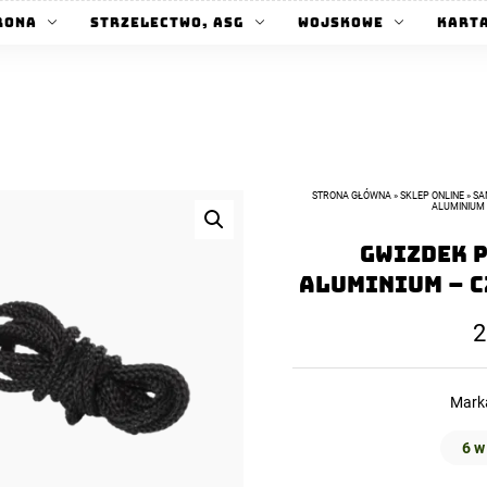
rona
Strzelectwo, ASG
Wojskowe
Kart
STRONA GŁÓWNA
»
SKLEP ONLINE
»
SA
ALUMINIUM 
Gwizdek 
Aluminium – C
2
Mark
6 w