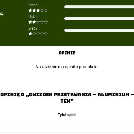
Oceniono
Średni
4
na 5
zji
Oceniono
Ujdzie
3
na 5
Oceniono
Słaby
2
na
5
Oceniono
1
na
5
Opinie
Na razie nie ma opinii o produkcie.
 opinię o „Gwizdek Przetrwania – Aluminium –
Tex”
Tytuł opinii