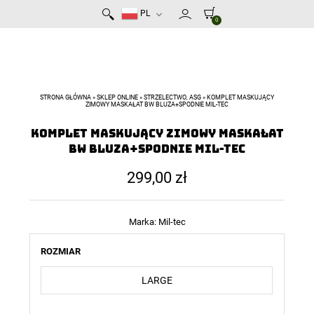
PL
0
STRONA GŁÓWNA
»
SKLEP ONLINE
»
STRZELECTWO, ASG
»
KOMPLET MASKUJĄCY
ZIMOWY MASKAŁAT BW BLUZA+SPODNIE MIL-TEC
Komplet maskujący zimowy Maskałat
BW Bluza+Spodnie Mil-Tec
299,00
zł
Marka:
Mil-tec
ROZMIAR