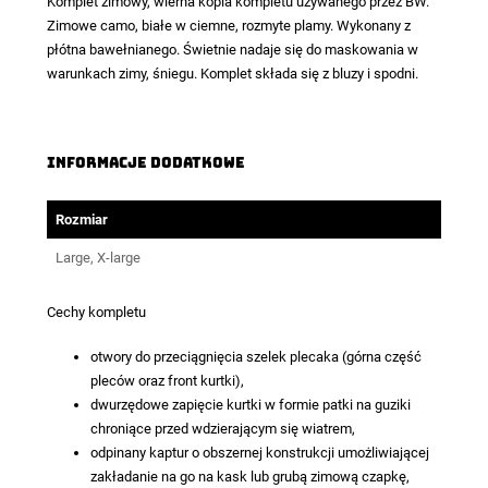
Komplet zimowy
, wierna kopia kompletu używanego przez BW.
Zimowe camo, białe w ciemne, rozmyte plamy. Wykonany z
płótna bawełnianego. Świetnie nadaje się do maskowania w
warunkach zimy, śniegu. Komplet składa się z bluzy i spodni.
Informacje dodatkowe
Rozmiar
Large, X-large
Cechy kompletu
otwory do przeciągnięcia szelek plecaka (górna część
pleców oraz front kurtki),
dwurzędowe zapięcie kurtki w formie patki na guziki
chroniące przed wdzierającym się wiatrem,
odpinany kaptur o obszernej konstrukcji umożliwiającej
zakładanie na go na kask lub grubą zimową czapkę,