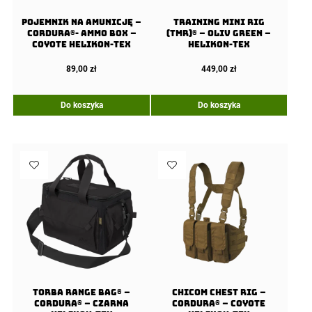
Pojemnik na amunicję –
Training Mini Rig
Cordura®- Ammo Box –
(TMR)® – OLIV GREEN –
Coyote Helikon-Tex
Helikon-Tex
89,00
zł
449,00
zł
Do koszyka
Do koszyka
Torba RANGE Bag® –
Chicom Chest Rig –
Cordura® – Czarna
Cordura® – Coyote