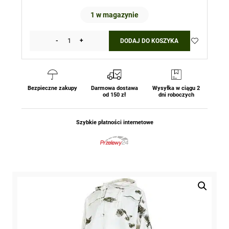
1 w magazynie
-
+
DODAJ DO KOSZYKA
ilość
Komplet
maskujący
zimowy
Maskałat
Bezpieczne zakupy
Darmowa dostawa
Wysyłka w ciągu 2
od 150 zł
dni roboczych
BW
Bluza+Spodnie
Mil-
Szybkie płatności internetowe
Tec