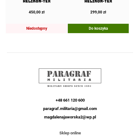
Helikon-Tex
Helikon-Tex
450,00
zł
299,00
zł
Niedostępny
Do koszyka
+48 661 120 600
paragraf.militaria@gmail.com
magdalenajaworska2@wp.pl
Sklep online