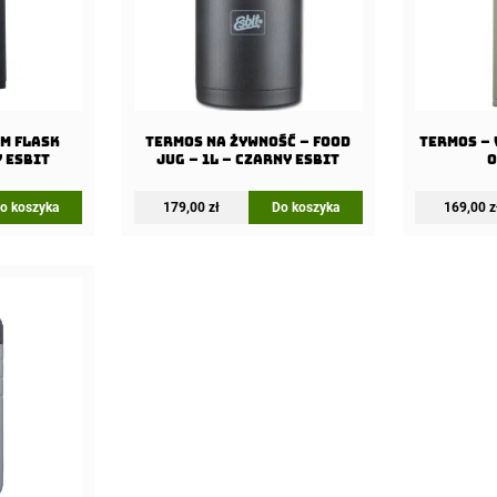
m Flask
Termos na żywność – Food
Termos – 
y Esbit
Jug – 1L – Czarny Esbit
o
o koszyka
179,00
zł
Do koszyka
169,00
z