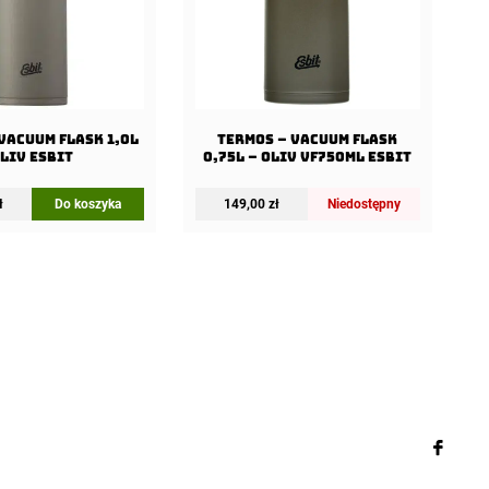
Vacuum Flask 1,0l
Termos – Vacuum Flask
liv Esbit
0,75l – Oliv VF750ML Esbit
ł
Do koszyka
149,00
zł
Niedostępny