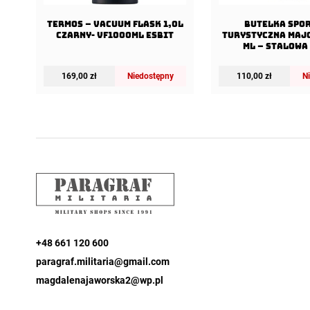
Termos – Vacuum Flask 1,0l
Butelka spo
Czarny- VF1000ML Esbit
turystyczna Majo
ml – Stalowa
169,00
zł
Niedostępny
110,00
zł
N
+48 661 120 600
paragraf.militaria@gmail.com
magdalenajaworska2@wp.pl