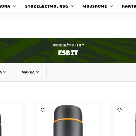
rona
Strzelectwo, ASG
Wojskowe
Kart
STRONA GŁÓWNA
»
ESBIT
Esbit
A
MARKA