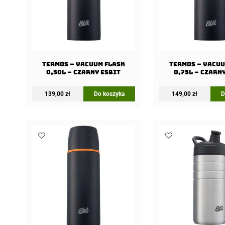
Termos – Vacuum Flask
Termos – Vacuu
0,50l – Czarny Esbit
0,75l – Czarn
139,00
zł
Do koszyka
149,00
zł
D