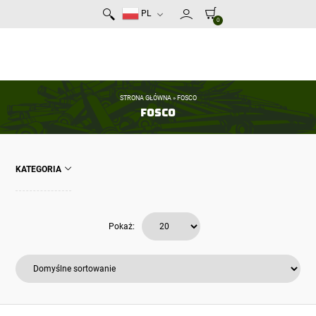
PL
0
STRONA GŁÓWNA
»
FOSCO
FOSCO
KATEGORIA
Pokaż: