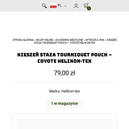
PL
0
STRONA GŁÓWNA
»
SKLEP ONLINE
»
AKCESORIA MEDYCZNE
»
APTECZKA, IFAK
»
KIESZEŃ
STAZA TOURNIQUET POUCH – COYOTE HELIKON-TEX
Kieszeń staza Tourniquet Pouch –
Coyote Helikon-Tex
79,00
zł
Marka:
Helikon-tex
1 w magazynie