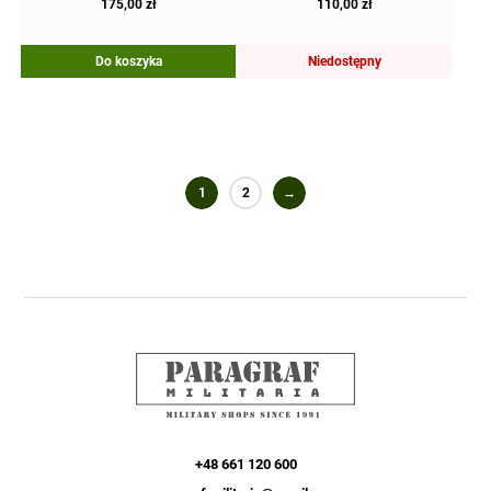
175,00
zł
110,00
zł
Do koszyka
Niedostępny
1
2
→
+48 661 120 600