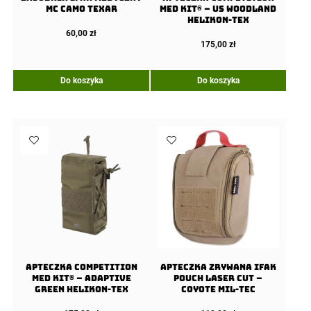
MC Camo Texar
Med Kit® – US Woodland
Helikon-Tex
60,00
zł
175,00
zł
Do koszyka
Do koszyka
Apteczka COMPETITION
Apteczka zrywana IFAK
Med Kit® – Adaptive
Pouch Laser Cut –
Green Helikon-Tex
Coyote Mil-tec