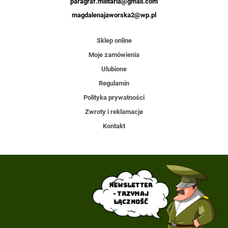
paragraf.militaria@gmail.com
magdalenajaworska2@wp.pl
Sklep online
Moje zamówienia
Ulubione
Regulamin
Polityka prywatności
Zwroty i reklamacje
Kontakt
Newsletter
- trzymaj
łączność