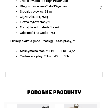
Źródło światła:
1 x High Power LED
Długość świecenia*:
do 35 godzin
Średnica głowicy:
31 mm
Ciężar z baterią:
92 g
Liczba trybów pracy:
2
Rodzaj baterii:
baterie 1 x AA
Odporność na wodę:
IP54
Funkcje światła (moc – zasięg – czas pracy)*:
Maksymalna moc
: 200lm – 130m – 4,5h
Tryb oszczędny
: 20lm – 40m – 35h
Podobne produkty