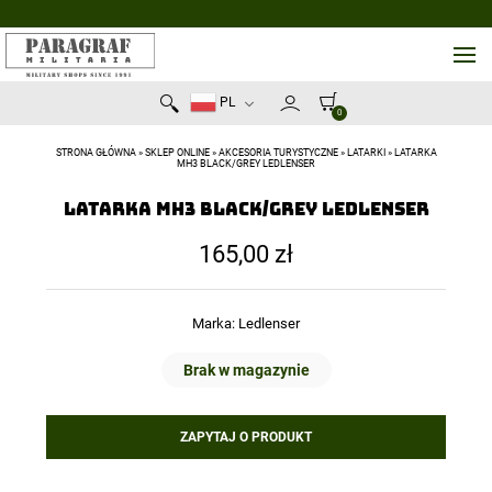
PL
0
STRONA GŁÓWNA
»
SKLEP ONLINE
»
AKCESORIA TURYSTYCZNE
»
LATARKI
»
LATARKA
MH3 BLACK/GREY LEDLENSER
Latarka MH3 Black/Grey Ledlenser
165,00
zł
Marka:
Ledlenser
Brak w magazynie
ZAPYTAJ O PRODUKT