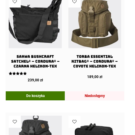
Sakwa BUSHCRAFT
Torba ESSENTIAL
SATCHEL® – Cordura® –
KITBAG® – Cordura® –
Czarna Helikon-tex
Coyote Helikon-Tex
189,00
zł
Oceniono
239,00
zł
5.00
na 5
Do koszyka
Niedostępny