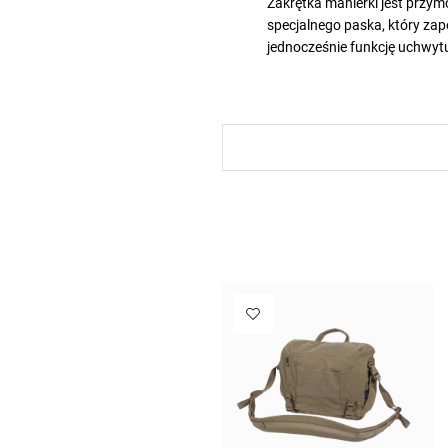
Zakrętka manierki jest przy
specjalnego paska, który zapo
jednocześnie funkcję uchwyt