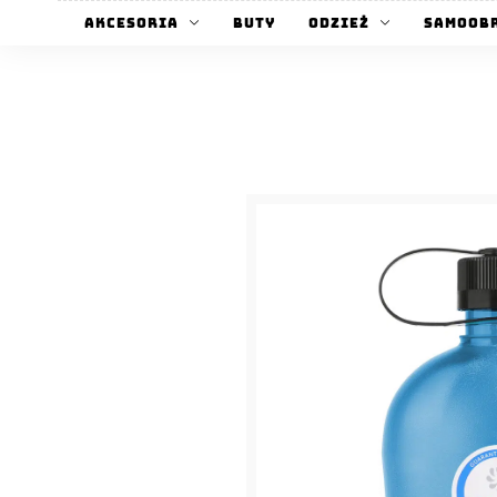
Akcesoria
Buty
Odzież
Samoob