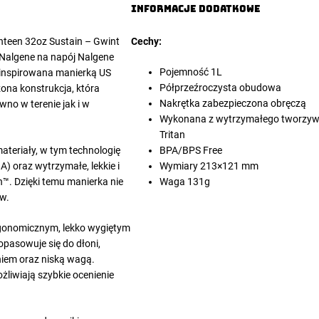
Informacje dodatkowe
nteen
32oz Sustain – Gwint
Cechy:
Nalgene na napój Nalgene
Pojemność 1L
 inspirowana manierką US
Półprzeźroczysta obudowa
ona konstrukcja, która
Nakrętka zabezpieczona obręczą
no w terenie jak i w
Wykonana z wytrzymałego tworzyw
Tritan
teriały, w tym technologię
BPA/BPS Free
A) oraz wytrzymałe, lekkie i
Wymiary 213×121 mm
™. Dzięki temu manierka nie
Waga 131g
w.
rgonomicznym, lekko wygiętym
opasowuje się do dłoni,
iem oraz niską wagą.
żliwiają szybkie ocenienie