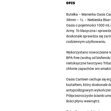
Opis
Butelka – Manierka Oasis Ca
38mm – 1L – Niebieska Blue 
Oasis o pojemności 1000 ml,
Army. To klasyczna i sprawdz
doskonale sprawdza się zarów
codziennym użytkowaniu.
Wykorzystano nowoczesne ma
BPA-free (wolną od bisfenolu 
nietoksyczne tworzywo Tritan
chłonie zapachów ani smakó
Oasis Canteen cechuje się e
kształtem, który doskonale d
antypoślizgowym wykończen
Półprzezroczyste ścianki umo
ilości płynu wewnątrz.