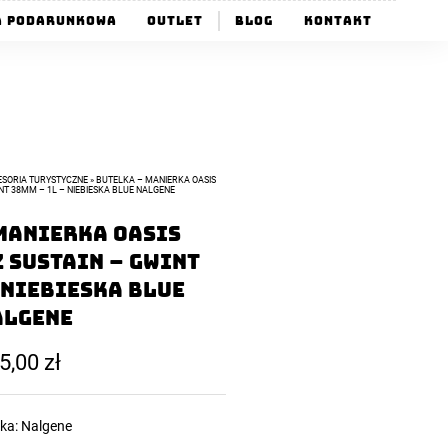
a Podarunkowa
Outlet
Blog
Kontakt
SORIA TURYSTYCZNE
»
BUTELKA – MANIERKA OASIS
NT 38MM – 1L – NIEBIESKA BLUE NALGENE
Manierka Oasis
 Sustain – Gwint
 Niebieska Blue
algene
5,00
zł
ka:
Nalgene