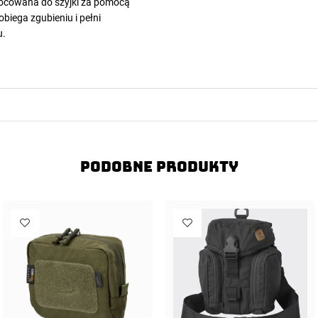
mocowana do szyjki za pomocą
biega zgubieniu i pełni
u.
Podobne produkty