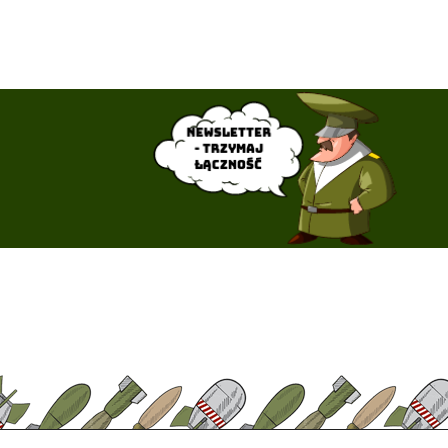
Newsletter
- trzymaj
łączność