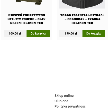
Kieszeń COMPETITION
Torba ESSENTIAL KITBAG®
Utility Pouch® – Oliv
– Cordura® – Czarna
Green Helikon-Tex
Helikon-Tex
109,00
zł
Do koszyka
199,00
zł
Do koszyka
Sklep online
Ulubione
Polityka prywatności