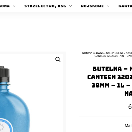
rona
Strzelectwo, ASG
Wojskowe
Kart
STRONA GŁÓWNA
»
SKLEP ONLINE
»
AKCE
CANTEEN 32OZ SUSTAIN – GWI
Butelka – 
Canteen 32oz
38mm – 1L –
N
6
Mar