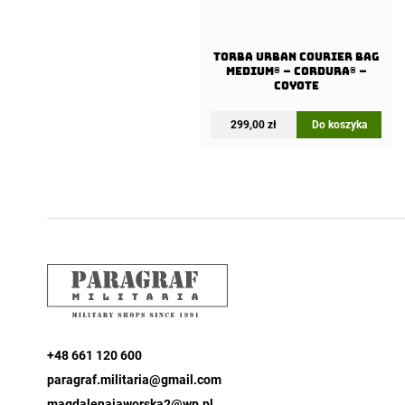
Torba URBAN COURIER BAG
Medium® – Cordura® –
Coyote
299,00
zł
Do koszyka
+48 661 120 600
paragraf.militaria@gmail.com
magdalenajaworska2@wp.pl