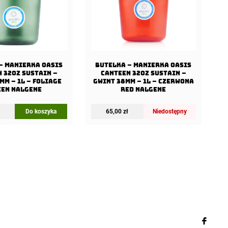
– Manierka Oasis
Butelka – Manierka Oasis
 32oz Sustain –
Canteen 32oz Sustain –
mm – 1L – Foliage
Gwint 38mm – 1L – Czerwona
een Nalgene
Red Nalgene
Do koszyka
65,00
zł
Niedostępny