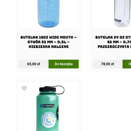
Butelka 16oz Wide Mouth –
Butelka 24 oz OT
Otwór 53 mm – 0,5L –
63 mm – 0,7
Niebieska Nalgene
Przezroczysta 
65,00
zł
Do koszyka
78,00
zł
D