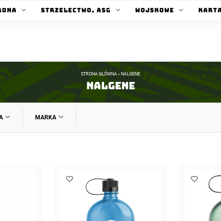
rona
Strzelectwo, ASG
Wojskowe
Kart
STRONA GŁÓWNA
»
NALGENE
Nalgene
A
MARKA