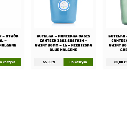
F – Otwór
Butelka – Manierka Oasis
Butelka 
0L –
Canteen 32oz Sustain –
Canteen
Nalgene
Gwint 38mm – 1L – Niebieska
Gwint 38
Blue Nalgene
Gr
o koszyka
65,00
zł
Do koszyka
65,00
zł