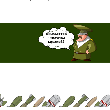
Newsletter
- trzymaj
łączność